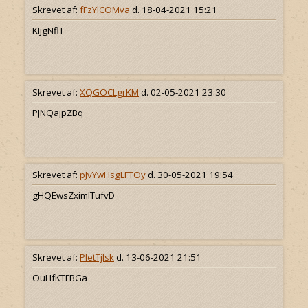
Skrevet af:
fFzYlCOMva
d. 18-04-2021 15:21
KIjgNflT
Skrevet af:
XQGOCLgrKM
d. 02-05-2021 23:30
PJNQajpZBq
Skrevet af:
pJvYwHsgLFTOy
d. 30-05-2021 19:54
gHQEwsZximlTufvD
Skrevet af:
PletTjIsk
d. 13-06-2021 21:51
OuHfKTFBGa