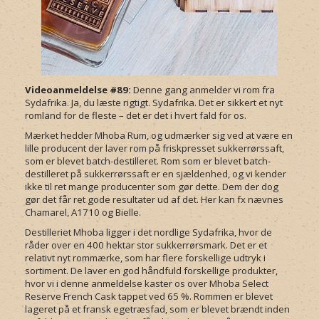
Videoanmeldelse #89:
Denne gang anmelder vi rom fra
Sydafrika. Ja, du læste rigtigt. Sydafrika. Det er sikkert et nyt
romland for de fleste – det er det i hvert fald for os.
Mærket hedder Mhoba Rum, og udmærker sig ved at være en
lille producent der laver rom på friskpresset sukkerrørssaft,
som er blevet batch-destilleret. Rom som er blevet batch-
destilleret på sukkerrørssaft er en sjældenhed, og vi kender
ikke til ret mange producenter som gør dette. Dem der dog
gør det får ret gode resultater ud af det. Her kan fx nævnes
Chamarel, A1710 og Bielle.
Destilleriet Mhoba ligger i det nordlige Sydafrika, hvor de
råder over en 400 hektar stor sukkerrørsmark. Det er et
relativt nyt rommærke, som har flere forskellige udtryk i
sortiment. De laver en god håndfuld forskellige produkter,
hvor vi i denne anmeldelse kaster os over Mhoba Select
Reserve French Cask tappet ved 65 %. Rommen er blevet
lageret på et fransk egetræsfad, som er blevet brændt inden