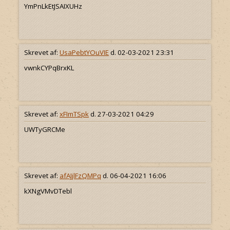
YmPnLkEtJSAIXUHz
Skrevet af:
UsaPebtYOuVIE
d. 02-03-2021 23:31
vwnkCYPqBrxKL
Skrevet af:
xFImTSpk
d. 27-03-2021 04:29
UWTyGRCMe
Skrevet af:
afAJjlFzQMPq
d. 06-04-2021 16:06
kXNgVMvDTebl