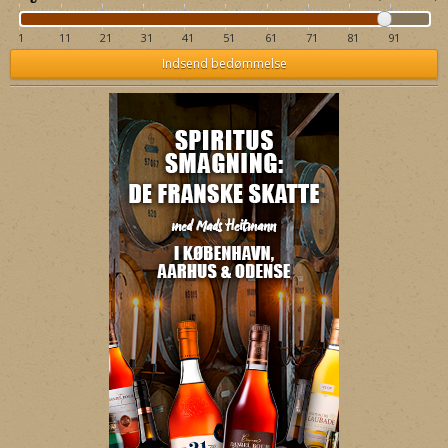
1
11
21
31
41
51
61
71
81
91
Indsend bedømmelse