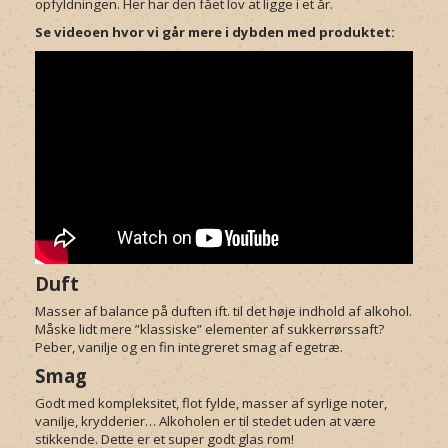
opfyldningen. Her har den fået lov at ligge i et år.
Se videoen hvor vi går mere i dybden med produktet:
Duft
Masser af balance på duften ift. til det høje indhold af alkohol.
Måske lidt mere ”klassiske” elementer af sukkerrørssaft?
Peber, vanilje og en fin integreret smag af egetræ.
Smag
Godt med kompleksitet, flot fylde, masser af syrlige noter,
vanilje, krydderier… Alkoholen er til stedet uden at være
stikkende. Dette er et super godt glas rom!