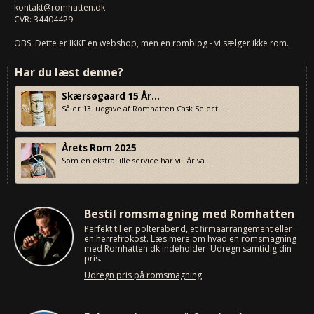
kontakt@romhatten.dk
CVR: 34404429
OBS: Dette er IKKE en webshop, men en romblog - vi sælger ikke rom.
Har du læst denne?
Skærsøgaard 15 År...
Så er 13. udgave af Romhatten Cask Selecti...
Årets Rom 2025
Som en ekstra lille service har vi i år va...
Bestil romsmagning med Romhatten
Perfekt til en polterabend, et firmaarrangement eller
en herrefrokost. Læs mere om hvad en romsmagning
med Romhatten.dk indeholder. Udregn samtidig din
pris.
Udregn pris på romsmagning