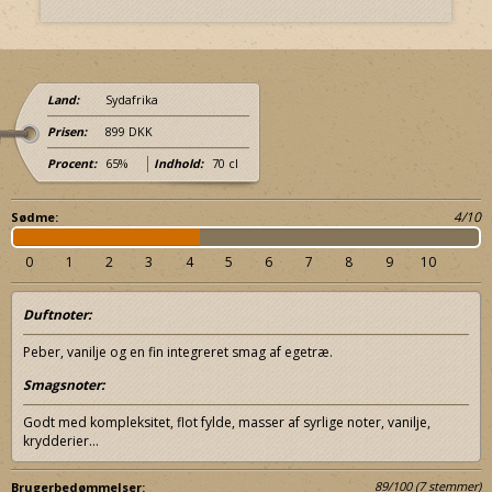
Land:
Sydafrika
Prisen:
899 DKK
Procent:
65%
Indhold:
70 cl
4/10
Sødme:
0
1
2
3
4
5
6
7
8
9
10
Duftnoter:
Peber, vanilje og en fin integreret smag af egetræ.
Smagsnoter:
Godt med kompleksitet, flot fylde, masser af syrlige noter, vanilje,
krydderier…
89
/
100
(
7
stemmer)
Brugerbedømmelser: