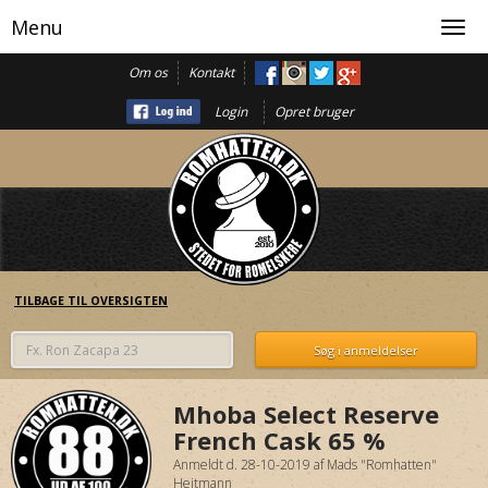
Menu
Toggl
navig
Om os
Kontakt
Login
Opret bruger
TILBAGE TIL OVERSIGTEN
Mhoba Select Reserve
French Cask 65 %
Anmeldt d. 28-10-2019
af
Mads "Romhatten"
Heitmann