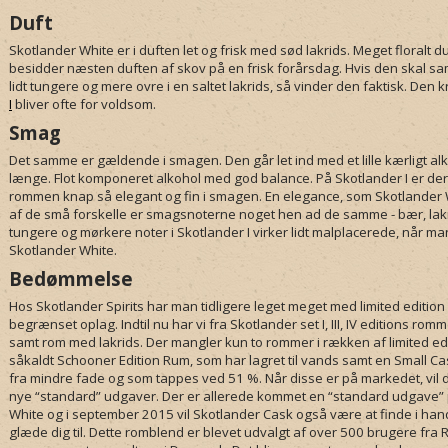
Duft
Skotlander White er i duften let og frisk med sød lakrids. Meget floral
besidder næsten duften af skov på en frisk forårsdag. Hvis den skal s
lidt tungere og mere ovre i en saltet lakrids, så vinder den faktisk. Den 
I
bliver ofte for voldsom.
Smag
Det samme er gældende i smagen. Den går let ind med et lille kærligt al
længe. Flot komponeret alkohol med god balance. På Skotlander I er der 
rommen knap så elegant og fin i smagen. En elegance, som Skotlander W
af de små forskelle er smagsnoterne noget hen ad de samme - bær, lakr
tungere og mørkere noter i Skotlander I virker lidt malplacerede, når 
Skotlander White.
Bedømmelse
Hos Skotlander Spirits har man tidligere leget meget med limited edition 
begrænset oplag. Indtil nu har vi fra Skotlander set I, III, IV editions ro
samt rom med lakrids. Der mangler kun to rommer i rækken af limited editi
såkaldt Schooner Edition Rum, som har lagret til vands samt en Small Ca
fra mindre fade og som tappes ved 51 %. Når disse er på markedet, vil 
nye “standard” udgaver. Der er allerede kommet en “standard udgave”
White og i september 2015 vil Skotlander Cask også være at finde i han
glæde dig til. Dette romblend er blevet udvalgt af over 500 brugere fr