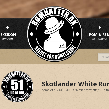
•
•
LEKSIKON
ROM & REJ
om rom
til Caribien
Skotlander White R
Anmeldt d. 24-09-2015
af
Mads "Romhatten" Heit