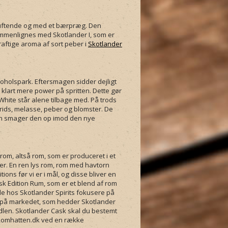
t duftende og med et bærpræg. Den
ammenlignes med Skotlander I, som er
kraftige aroma af sort peber i
Skotlander
koholspark. Eftersmagen sidder dejligt
klart mere power på spritten. Dette gør
hite står alene tilbage med. På trods
ids, melasse, peber og blomster. De
man smager den op imod den nye
rom, altså rom, som er produceret i et
mmer. En ren lys rom, rom med havtorn
ons før vi er i mål, og disse bliver en
sk Edition Rum, som er et blend af rom
de hos Skotlander Spirits fokusere på
 på markedet, som hedder Skotlander
dlen. Skotlander Cask skal du bestemt
a Romhatten.dk ved en række