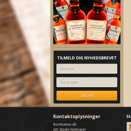
Skipper Clement Rom No. 1
Saint James Rhum XO Extra
anno 2016
Old Agricole
TILMELD DIG NYHEDSBREVET
Kontaktoplysninger
H
Romhatten
.dk
Att: Mads Heitmann