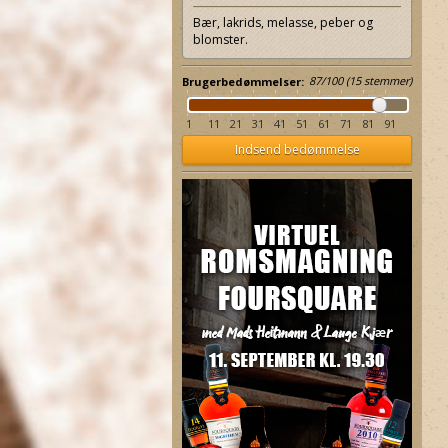
Bær, lakrids, melasse, peber og
blomster.
87
/
100
(
15
stemmer)
Brugerbedømmelser:
1
11
21
31
41
51
61
71
81
91
Indsend bedømmelse
Relaterer 8%
Relaterer 8%