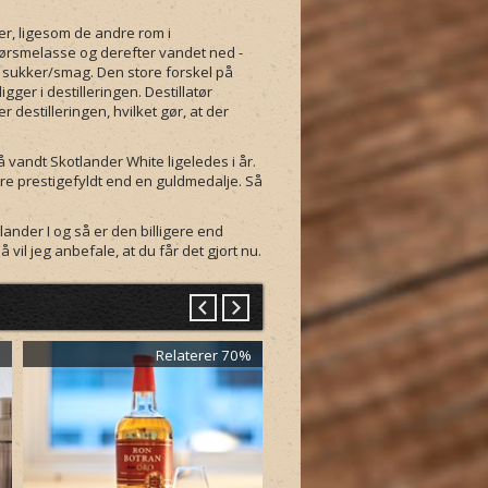
r, ligesom de andre rom i
rørsmelasse og derefter vandet ned -
f sukker/smag. Den store forskel på
ger i destilleringen. Destillatør
destilleringen, hvilket gør, at der
 vandt Skotlander White ligeledes i år.
re prestigefyldt end en guldmedalje. Så
nder I og så er den billigere end
vil jeg anbefale, at du får det gjort nu.
%
Relaterer 70%
Relaterer 7