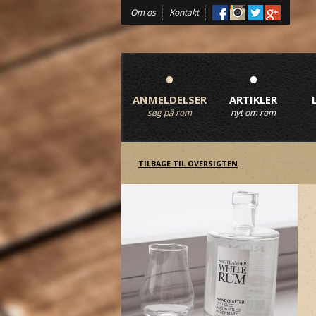
Om os
Kontakt
•
•
ANMELDELSER
ARTIKLER
søg på rom
nyt om rom
TILBAGE TIL OVERSIGTEN