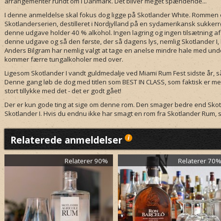
arrangementer rundt om i Danmark. Det bliver meget spændende...
I denne anmeldelse skal fokus dog ligge på Skotlander White. Rommen e
Skotlanderserien, destilleret i Nordjylland på en sydamerikansk sukker
denne udgave holder 40 % alkohol. Ingen lagring og ingen tilsætning a
denne udgave og så den første, der så dagens lys, nemlig Skotlander I, lig
Anders Bilgram har nemlig valgt at tage en anelse mindre hale med under 
kommer færre tungalkoholer med over.
Ligesom Skotlander I vandt guldmedalje ved Miami Rum Fest sidste år, så
Denne gang løb de dog med titlen som BEST IN CLASS, som faktisk er me
stort tillykke med det - det er godt gået!
Der er kun gode ting at sige om denne rom. Den smager bedre end Skotla
Skotlander I. Hvis du endnu ikke har smagt en rom fra Skotlander Rum, så 
Relaterede anmeldelser
Relaterer 90%
Relaterer 70