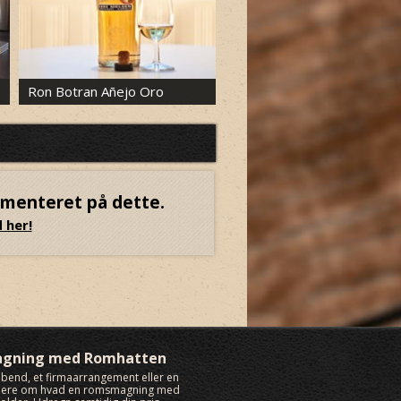
Ron Botran Añejo Oro
Ron Palma Mulata 5 Anejo
mmenteret på dette.
 her!
agning med Romhatten
rabend, et firmaarrangement eller en
 mere om hvad en romsmagning med