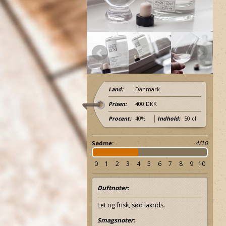
Land:
Danmark
Prisen:
400 DKK
Procent:
40%
Indhold:
50 cl
4/10
Sødme:
0
1
2
3
4
5
6
7
8
9
10
Duftnoter:
Let og frisk, sød lakrids.
Smagsnoter: