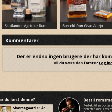
Skotlander Agricole Rum
Barceló Ron Gran Anejo
Kommentarer
Der er endnu ingen brugere der har ko
Vil du være den første?
Log ind
ar du læst denne?
Bestil romsm
Perfekt til en polte
Skærsøgaard 15 År...
herrefrokost. Læs