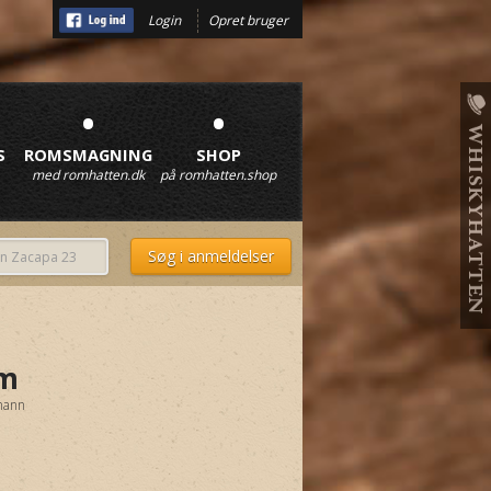
Login
Opret bruger
•
•
S
ROMSMAGNING
SHOP
med romhatten.dk
på romhatten.shop
um
mann