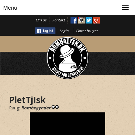
Menu
Toggl
navig
Om os
Kontakt
Login
Opret bruger
PletTjIsk
Rang:
Rombegynder