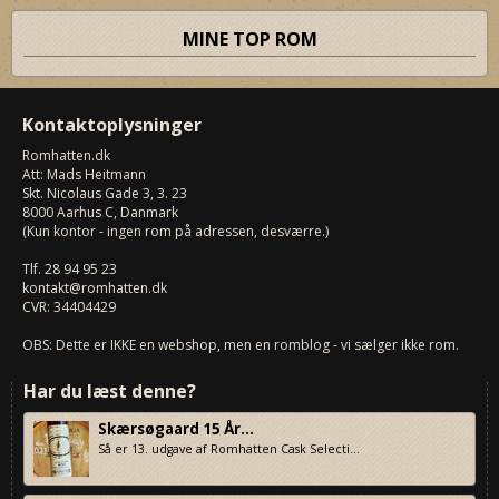
MINE TOP ROM
Kontaktoplysninger
Romhatten
.dk
Att: Mads Heitmann
Skt. Nicolaus Gade 3, 3. 23
8000
Aarhus C, Danmark
(Kun kontor - ingen rom på adressen, desværre.)
Tlf.
28 94 95 23
kontakt@romhatten.dk
CVR: 34404429
OBS: Dette er IKKE en webshop, men en romblog - vi sælger ikke rom.
Har du læst denne?
Skærsøgaard 15 År...
Så er 13. udgave af Romhatten Cask Selecti...