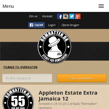
Menu
Toggl
navig
Om os
Kontakt
Login
Opret bruger
TILBAGE TIL OVERSIGTEN
Appleton Estate Extra
Jamaica 12
Anmeldt d. 24-10-2012
af
Mads "Romhatten"
Heitmann