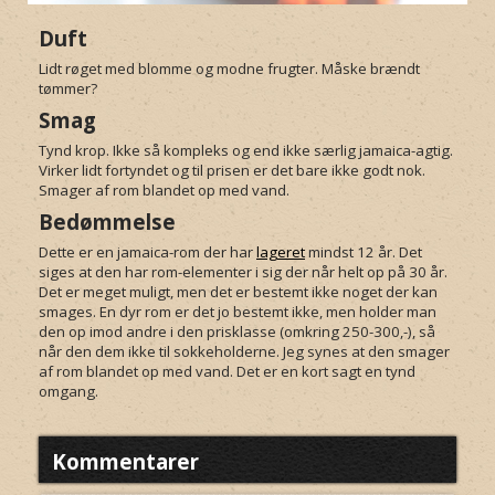
Duft
Lidt røget med blomme og modne frugter. Måske brændt
tømmer?
Smag
Tynd krop. Ikke så kompleks og end ikke særlig jamaica-agtig.
Virker lidt fortyndet og til prisen er det bare ikke godt nok.
Smager af rom blandet op med vand.
Bedømmelse
Dette er en jamaica-rom der har
lageret
mindst 12 år. Det
siges at den har rom-elementer i sig der når helt op på 30 år.
Det er meget muligt, men det er bestemt ikke noget der kan
smages. En dyr rom er det jo bestemt ikke, men holder man
den op imod andre i den prisklasse (omkring 250-300,-), så
når den dem ikke til sokkeholderne. Jeg synes at den smager
af rom blandet op med vand. Det er en kort sagt en tynd
omgang.
Kommentarer