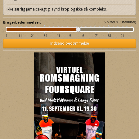
Ikke særlig jamaica-agtig. Tynd krop og ikke så kompleks.
57
/
100
(
13
stemmer)
Brugerbedømmelser:
1
11
21
31
41
51
61
71
81
91
Indsend bedømmelse