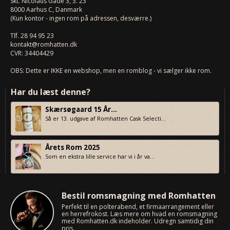
Skt. Nicolaus Gade 3, 3. 23
8000
Aarhus C, Danmark
(Kun kontor - ingen rom på adressen, desværre.)
Tlf.
28 94 95 23
kontakt@romhatten.dk
CVR: 34404429
OBS: Dette er IKKE en webshop, men en romblog - vi sælger ikke rom.
Har du læst denne?
Skærsøgaard 15 År...
Så er 13. udgave af Romhatten Cask Selecti...
Årets Rom 2025
Som en ekstra lille service har vi i år va...
Bestil romsmagning med Romhatten
Perfekt til en polterabend, et firmaarrangement eller
en herrefrokost. Læs mere om hvad en romsmagning
med Romhatten.dk indeholder. Udregn samtidig din
pris.