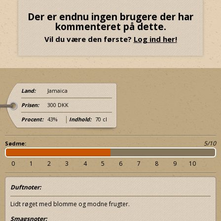
Der er endnu ingen brugere der har
kommenteret på dette.
Vil du være den første?
Log ind her!
Land:
Jamaica
Prisen:
300 DKK
Procent:
43%
Indhold:
70 cl
5/10
Sødme:
0
1
2
3
4
5
6
7
8
9
10
Duftnoter:
Lidt røget med blomme og modne frugter.
Smagsnoter: