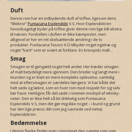
Duft
Denne rom har en indbydende duft af toffee, ligesom dens
”lillebror”
Puntacana Esplendido
V.S. Hvor Esplendido’en
hovedsageligt byder på toffee giver denne rom lige lidt ekstra
til næsen. Forskellen i duften er ikke kæmpestor, men
alligevel er her en ret skelsættende ændring i de to
produkter. Puntacana Tesoro X.O tilbyder noget egetræ og
noget ”kant” som er svært at forklare. En knivspids malt…
Smag
Smagen er til gengæld noget helt andet. Her træder smagen
af malt betydeligt mere igennem. Den breder sig langt mere i
munden og er klart en mere kompleks oplevelse, samtidig
med at eftersmagen er særdeles længere. Vi har både det
helt søde og lækre, som en hver rom med respekt for sig selv
bør have. Heldigvis får det søde i rommen modspil af whisky-
noter. Den er ikke helt så let drikkelig som
Puntacana
Esplendido
V.S, men det gør mig ikke noget – i bund og grund
har den lige præcis dét som jeg savnede ved netop
Esplendido’en.
Bedømmelse
I denne flaske finder man i princippet den samme rom som