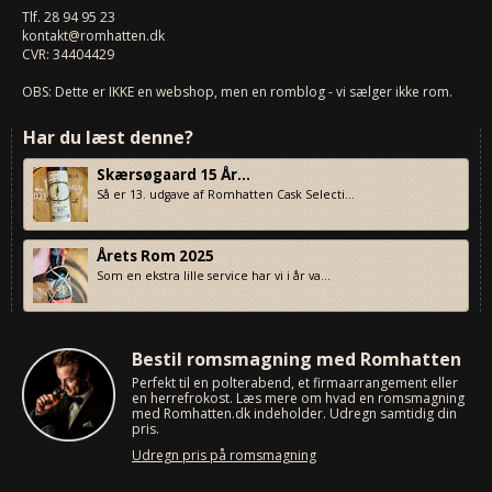
Tlf.
28 94 95 23
kontakt@romhatten.dk
CVR: 34404429
OBS: Dette er IKKE en webshop, men en romblog - vi sælger ikke rom.
Har du læst denne?
Skærsøgaard 15 År...
Så er 13. udgave af Romhatten Cask Selecti...
Årets Rom 2025
Som en ekstra lille service har vi i år va...
Bestil romsmagning med Romhatten
Perfekt til en polterabend, et firmaarrangement eller
en herrefrokost. Læs mere om hvad en romsmagning
med Romhatten.dk indeholder. Udregn samtidig din
pris.
Udregn pris på romsmagning