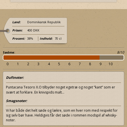
Land:
Dominikansk Republik
Prisen:
400 DKK
Procent:
38%
Indhold:
70 cl
8/10
Sødme:
0
1
2
3
4
5
6
7
8
9
10
Duftnoter:
Puntacana Tesoro X.O tilbyder noget egetræ og noget ”kant” som er
svært at forklare. En knivspids malt…
Smagsnoter:
Vi har både det helt søde og lækre, som en hver rom med respekt for
sig selv bør have. Heldigvis får det søde i rommen modspil af whisky-
noter.