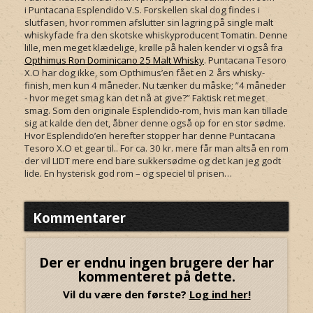
i
Puntacana Esplendido
V.S. Forskellen skal dog findes i
slutfasen, hvor rommen afslutter sin lagring på single malt
whiskyfade fra den skotske whiskyproducent Tomatin. Denne
lille, men meget klædelige, krølle på halen kender vi også fra
Opthimus Ron Dominicano 25 Malt Whisky
. Puntacana Tesoro
X.O har dog ikke, som Opthimus’en fået en 2 års whisky-
finish, men kun 4 måneder. Nu tænker du måske; ”4 måneder
- hvor meget smag kan det nå at give?” Faktisk ret meget
smag. Som den originale Esplendido-rom, hvis man kan tillade
sig at kalde den det, åbner denne også op for en stor sødme.
Hvor Esplendido’en herefter stopper har denne Puntacana
Tesoro X.O et gear til.. For ca. 30 kr. mere får man altså en rom
der vil LIDT mere end bare sukkersødme og det kan jeg godt
lide. En hysterisk god rom – og speciel til prisen…
Kommentarer
Der er endnu ingen brugere der har
kommenteret på dette.
Vil du være den første?
Log ind her!