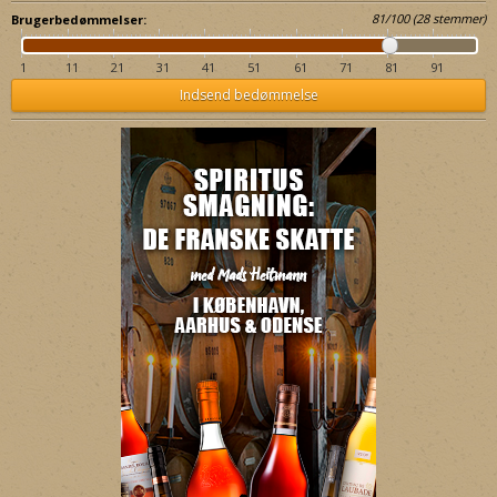
81
/
100
(
28
stemmer)
Brugerbedømmelser:
1
11
21
31
41
51
61
71
81
91
Indsend bedømmelse