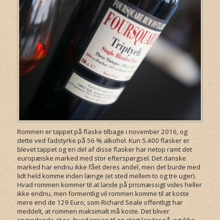
Rommen er tappet på flaske tilbage i november 2016, og
dette ved fadstyrke på 56 % alkohol. Kun 5.400 flasker er
blevet tappet og en del af disse flasker har netop ramt det
europæiske marked med stor efterspørgsel. Det danske
marked har endnu ikke fået deres andel, men det burde med
lidt held komme inden længe (et sted mellem to og tre uger).
Hvad rommen kommer til at lande på prismæssigt vides heller
ikke endnu, men formentlig vil rommen komme til at koste
mere end de 129 Euro, som Richard Seale offentligt har
meddelt, at rommen maksimalt må koste. Det bliver