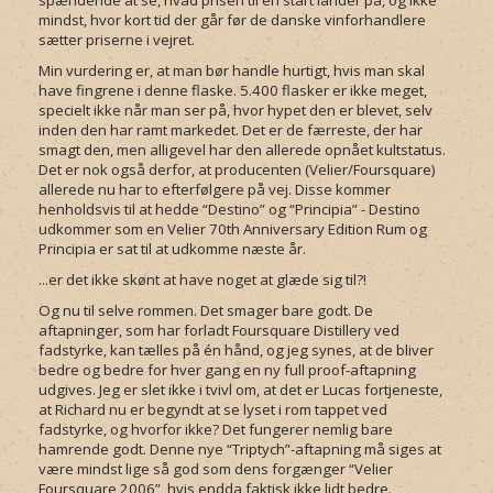
spændende at se, hvad prisen til en start lander på, og ikke
mindst, hvor kort tid der går før de danske vinforhandlere
sætter priserne i vejret.
Min vurdering er, at man bør handle hurtigt, hvis man skal
have fingrene i denne flaske. 5.400 flasker er ikke meget,
specielt ikke når man ser på, hvor hypet den er blevet, selv
inden den har ramt markedet. Det er de færreste, der har
smagt den, men alligevel har den allerede opnået kultstatus.
Det er nok også derfor, at producenten (Velier/Foursquare)
allerede nu har to efterfølgere på vej. Disse kommer
henholdsvis til at hedde “Destino” og “Principia” - Destino
udkommer som en Velier 70th Anniversary Edition Rum og
Principia er sat til at udkomme næste år.
...er det ikke skønt at have noget at glæde sig til?!
Og nu til selve rommen. Det smager bare godt. De
aftapninger, som har forladt Foursquare Distillery ved
fadstyrke, kan tælles på én hånd, og jeg synes, at de bliver
bedre og bedre for hver gang en ny full proof-aftapning
udgives. Jeg er slet ikke i tvivl om, at det er Lucas fortjeneste,
at Richard nu er begyndt at se lyset i rom tappet ved
fadstyrke, og hvorfor ikke? Det fungerer nemlig bare
hamrende godt. Denne nye “Triptych”-aftapning må siges at
være mindst lige så god som dens forgænger “Velier
Foursquare 2006”, hvis endda faktisk ikke lidt bedre.