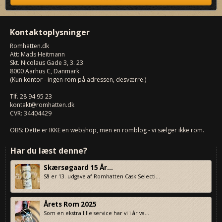
Kontaktoplysninger
Romhatten
.dk
Att: Mads Heitmann
Skt. Nicolaus Gade 3, 3. 23
8000
Aarhus C, Danmark
(Kun kontor - ingen rom på adressen, desværre.)
Tlf.
28 94 95 23
kontakt@romhatten.dk
CVR: 34404429
OBS: Dette er IKKE en webshop, men en romblog - vi sælger ikke rom.
Har du læst denne?
Skærsøgaard 15 År...
Så er 13. udgave af Romhatten Cask Selecti...
Årets Rom 2025
Som en ekstra lille service har vi i år va...