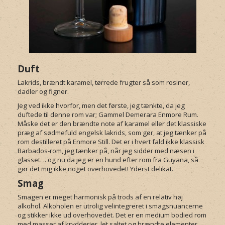
Duft
Lakrids, brændt karamel, tørrede frugter så som rosiner,
dadler og figner.
Jeg ved ikke hvorfor, men det første, jeg tænkte, da jeg
duftede til denne rom var; Gammel Demerara Enmore Rum.
Måske det er den brændte note af karamel eller det klassiske
præg af sødmefuld engelsk lakrids, som gør, at jeg tænker på
rom destilleret på Enmore Still. Det er i hvert fald ikke klassisk
Barbados-rom, jeg tænker på, når jeg sidder med næsen i
glasset. .. og nu da jeg er en hund efter rom fra Guyana, så
gør det mig ikke noget overhovedet! Yderst delikat.
Smag
Smagen er meget harmonisk på trods af en relativ høj
alkohol. Alkoholen er utrolig velintegreret i smagsnuancerne
og stikker ikke ud overhovedet. Det er en medium bodied rom
med masser af krydderier, let saltet og brændte elementer.