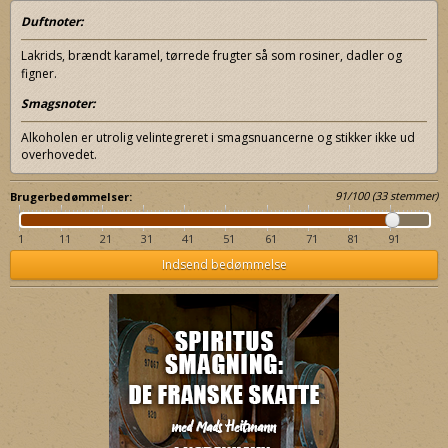
Duftnoter:
Lakrids, brændt karamel, tørrede frugter så som rosiner, dadler og
figner.
Smagsnoter:
Alkoholen er utrolig velintegreret i smagsnuancerne og stikker ikke ud
overhovedet.
91
/
100
(
33
stemmer)
Brugerbedømmelser:
1
11
21
31
41
51
61
71
81
91
Indsend bedømmelse