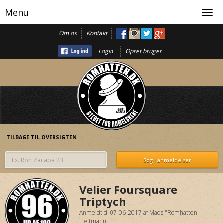
Menu
Toggl
navig
Om os
Kontakt
Login
Opret bruger
TILBAGE TIL OVERSIGTEN
Velier Foursquare
Triptych
Anmeldt d. 07-06-2017
af
Mads "Romhatten"
Heitmann