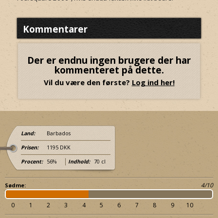
Kommentarer
Der er endnu ingen brugere der har
kommenteret på dette.
Vil du være den første?
Log ind her!
Land:
Barbados
Prisen:
1195 DKK
Procent:
56%
Indhold:
70 cl
4/10
Sødme:
0
1
2
3
4
5
6
7
8
9
10