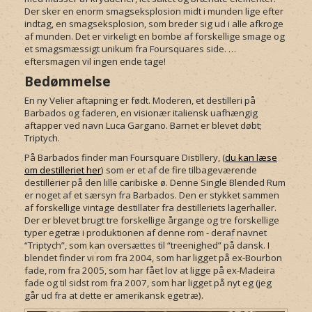
Der sker en enorm smagseksplosion midt i munden lige efter
indtag, en smagseksplosion, som breder sig ud i alle afkroge
af munden. Det er virkeligt en bombe af forskellige smage og
et smagsmæssigt unikum fra Foursquares side. …
eftersmagen vil ingen ende tage!
Bedømmelse
En ny Velier aftapning er født. Moderen, et destilleri på
Barbados og faderen, en visionær italiensk uafhængig
aftapper ved navn Luca Gargano. Barnet er blevet døbt;
Triptych.
På Barbados finder man Foursquare Distillery, (
du kan læse
om destilleriet her
) som er et af de fire tilbageværende
destillerier på den lille caribiske ø. Denne Single Blended Rum
er noget af et særsyn fra Barbados. Den er stykket sammen
af forskellige vintage destillater fra destilleriets lagerhaller.
Der er blevet brugt tre forskellige årgange og tre forskellige
typer egetræ i produktionen af denne rom - deraf navnet
“Triptych”, som kan oversættes til “treenighed” på dansk. I
blendet finder vi rom fra 2004, som har ligget på ex-Bourbon
fade, rom fra 2005, som har fået lov at ligge på ex-Madeira
fade og til sidst rom fra 2007, som har ligget på nyt eg (jeg
går ud fra at dette er amerikansk egetræ).