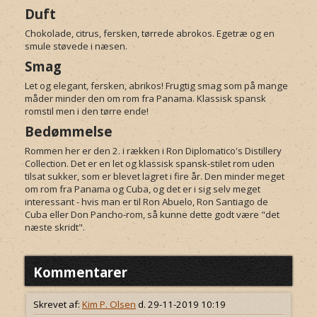
Duft
Chokolade, citrus, fersken, tørrede abrokos. Egetræ og en
smule støvede i næsen.
Smag
Let og elegant, fersken, abrikos! Frugtig smag som på mange
måder minder den om rom fra Panama. Klassisk spansk
romstil men i den tørre ende!
Bedømmelse
Rommen her er den 2. i rækken i Ron Diplomatico's Distillery
Collection. Det er en let og klassisk spansk-stilet rom uden
tilsat sukker, som er blevet lagret i fire år. Den minder meget
om rom fra Panama og Cuba, og det er i sig selv meget
interessant - hvis man er til Ron Abuelo, Ron Santiago de
Cuba eller Don Pancho-rom, så kunne dette godt være "det
næste skridt".
Kommentarer
Skrevet af:
Kim P. Olsen
d. 29-11-2019 10:19