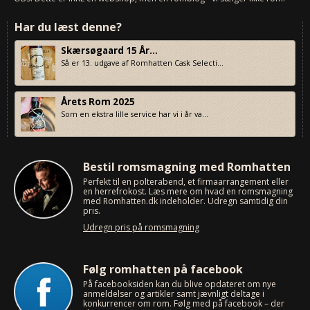
Har du læst denne?
Skærsøgaard 15 År...
Så er 13. udgave af Romhatten Cask Selecti...
Årets Rom 2025
Som en ekstra lille service har vi i år va...
Bestil romsmagning med Romhatten
Perfekt til en polterabend, et firmaarrangement eller
en herrefrokost. Læs mere om hvad en romsmagning
med Romhatten.dk indeholder. Udregn samtidig din
pris.
Udregn pris på romsmagning
Følg romhatten på facebook
På facebooksiden kan du blive opdateret om nye
anmeldelser og artikler samt jævnligt deltage i
konkurrencer om rom. Følg med på facebook – der