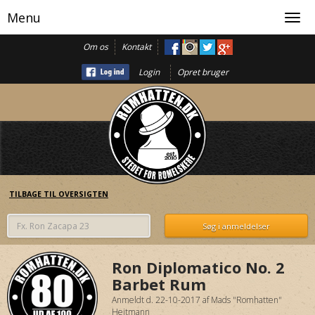
Menu
Toggl
navig
Om os
Kontakt
Login
Opret bruger
TILBAGE TIL OVERSIGTEN
Ron Diplomatico No. 2
Barbet Rum
Anmeldt d. 22-10-2017
af
Mads "Romhatten"
Heitmann