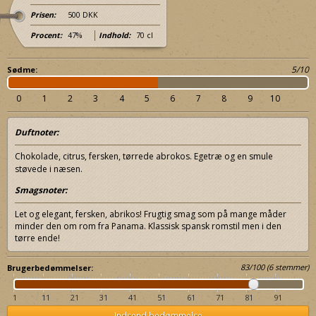
Prisen:
500 DKK
Procent:
47%
Indhold:
70 cl
5/10
Sødme:
0
1
2
3
4
5
6
7
8
9
10
Duftnoter:
Chokolade, citrus, fersken, tørrede abrokos. Egetræ og en smule
støvede i næsen.
Smagsnoter:
Let og elegant, fersken, abrikos! Frugtig smag som på mange måder
minder den om rom fra Panama. Klassisk spansk romstil men i den
tørre ende!
83
/
100
(
6
stemmer)
Brugerbedømmelser:
1
11
21
31
41
51
61
71
81
91
Indsend bedømmelse