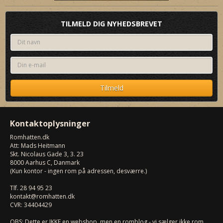
TILMELD DIG NYHEDSBREVET
Kontaktoplysninger
Romhatten
.dk
Att: Mads Heitmann
Skt. Nicolaus Gade 3, 3. 23
8000
Aarhus C, Danmark
(Kun kontor - ingen rom på adressen, desværre.)
Tlf.
28 94 95 23
kontakt@romhatten.dk
CVR: 34404429
OBS: Dette er IKKE en webshop, men en romblog - vi sælger ikke rom.