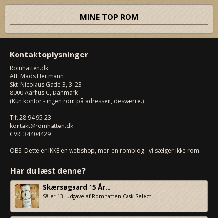
MINE TOP ROM
Kontaktoplysninger
Romhatten
.dk
Att: Mads Heitmann
Skt. Nicolaus Gade 3, 3. 23
8000
Aarhus C, Danmark
(Kun kontor - ingen rom på adressen, desværre.)
Tlf.
28 94 95 23
kontakt@romhatten.dk
CVR: 34404429
OBS: Dette er IKKE en webshop, men en romblog - vi sælger ikke rom.
Har du læst denne?
Skærsøgaard 15 År...
Så er 13. udgave af Romhatten Cask Selecti...