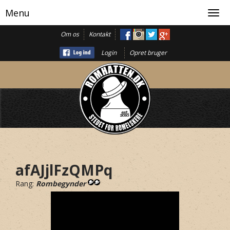
Menu
Toggl
navig
Om os
Kontakt
Login
Opret bruger
afAJjlFzQMPq
Rang:
Rombegynder