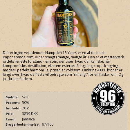
Der er ingen vej udenom: Hampden 15 Years er en af de mest
imponerende rom, vi har smagt i mange, mange år. Den er et mesterværk i
ordets reneste forstand - en rom, der viser, hvad der kan ske, når
kompromisløs destillation, ekstrem esterprofil og lang, tropisk lagring
mødes i perfekt harmoni. Ja, prisen er voldsom. Omkring 4.000 kroner er
langt over, hvad de fleste vil betragte som “rimeligt” for en flaske rom. Og
ja, du kan finde m...
5/10
Sødme:
50%
Procent:
70 cl
Indhold:
3839 DKK
Pris:
Jamaica
Land:
97/100
Brugerbedømmelse: