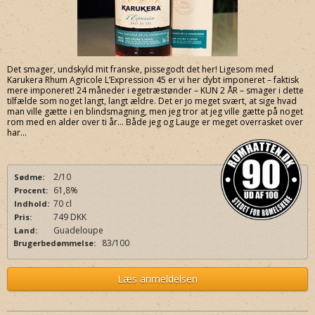
Det smager, undskyld mit franske, pissegodt det her! Ligesom med
Karukera Rhum Agricole L’Expression 45 er vi her dybt imponeret – faktisk
mere imponeret! 24 måneder i egetræstønder – KUN 2 ÅR – smager i dette
tilfælde som noget langt, langt ældre. Det er jo meget svært, at sige hvad
man ville gætte i en blindsmagning, men jeg tror at jeg ville gætte på noget
rom med en alder over ti år… Både jeg og Lauge er meget overrasket over
har...
2/10
Sødme:
61,8%
Procent:
70 cl
Indhold:
749 DKK
Pris:
Guadeloupe
Land:
83/100
Brugerbedømmelse:
Læs anmeldelsen