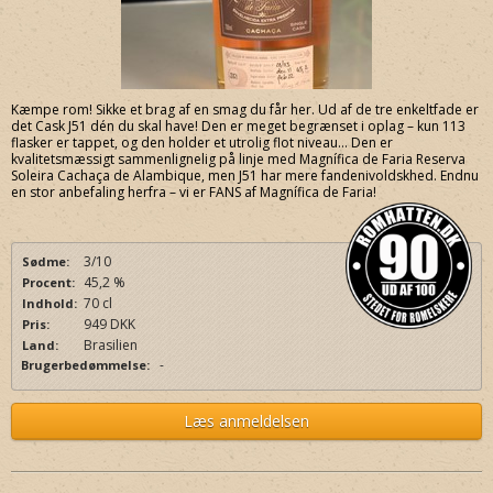
Kæmpe rom! Sikke et brag af en smag du får her. Ud af de tre enkeltfade er
det Cask J51 dén du skal have! Den er meget begrænset i oplag – kun 113
flasker er tappet, og den holder et utrolig flot niveau… Den er
kvalitetsmæssigt sammenlignelig på linje med Magnífica de Faria Reserva
Soleira Cachaça de Alambique, men J51 har mere fandenivoldskhed. Endnu
en stor anbefaling herfra – vi er FANS af Magnífica de Faria!
3/10
Sødme:
45,2 %
Procent:
70 cl
Indhold:
949 DKK
Pris:
Brasilien
Land:
-
Brugerbedømmelse:
Læs anmeldelsen