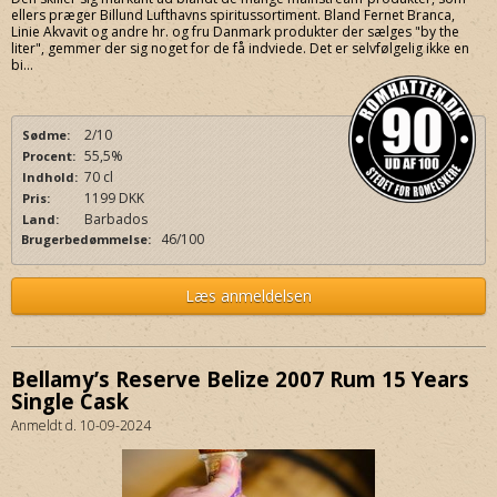
ellers præger Billund Lufthavns spiritussortiment. Bland Fernet Branca,
Linie Akvavit og andre hr. og fru Danmark produkter der sælges "by the
liter", gemmer der sig noget for de få indviede. Det er selvfølgelig ikke en
bi...
2/10
Sødme:
55,5%
Procent:
70 cl
Indhold:
1199 DKK
Pris:
Barbados
Land:
46/100
Brugerbedømmelse:
Læs anmeldelsen
Bellamy’s Reserve Belize 2007 Rum 15 Years
Single Cask
Anmeldt d. 10-09-2024