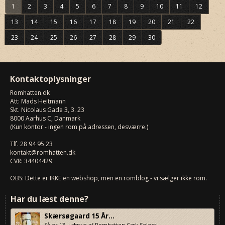
1
2
3
4
5
6
7
8
9
10
11
12
13
14
15
16
17
18
19
20
21
22
23
24
25
26
27
28
29
30
Kontaktoplysninger
Romhatten
.dk
Att: Mads Heitmann
Skt. Nicolaus Gade 3, 3. 23
8000
Aarhus C, Danmark
(Kun kontor - ingen rom på adressen, desværre.)
Tlf.
28 94 95 23
kontakt@romhatten.dk
CVR: 34404429
OBS: Dette er IKKE en webshop, men en romblog - vi sælger ikke rom.
Har du læst denne?
Skærsøgaard 15 År...