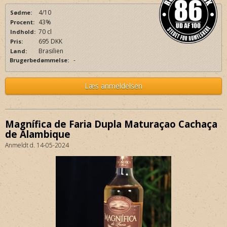
4/10
Sødme:
43%
Procent:
70 cl
Indhold:
695 DKK
Pris:
Brasilien
Land:
-
Brugerbedømmelse:
Læs anmeldelsen
Magnífica de Faria Dupla Maturaçao Cachaça
de Alambique
Anmeldt d. 14-05-2024