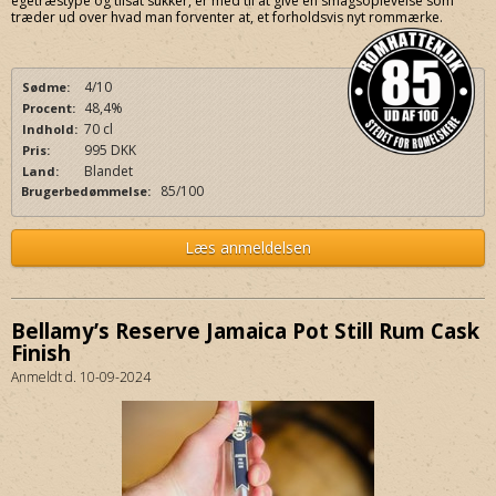
egetræstype og tilsat sukker, er med til at give en smagsoplevelse som
træder ud over hvad man forventer at, et forholdsvis nyt rommærke.
4/10
Sødme:
48,4%
Procent:
70 cl
Indhold:
995 DKK
Pris:
Blandet
Land:
85/100
Brugerbedømmelse:
Læs anmeldelsen
Bellamy’s Reserve Jamaica Pot Still Rum Cask
Finish
Anmeldt d. 10-09-2024