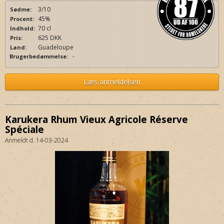
3/10
Sødme:
45%
Procent:
70 cl
Indhold:
625 DKK
Pris:
Guadeloupe
Land:
-
Brugerbedømmelse:
Læs anmeldelsen
Karukera Rhum Vieux Agricole Réserve
Spéciale
Anmeldt d. 14-03-2024