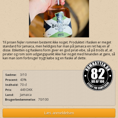
Til prisen fejler rommen bestemt ikke noget. Produktet i flasken er meget
standard for Jamaica, men heldigvis har man på Jamaica en ret høj en af
disse. Etiketten og flaskens form giver en god pirat-vibe, så på trods af, at
pirater og rom som udgangspunkt ikke har noget med hinanden at gøre, så
kan man som forbruger trygt købe sig en flaske af dette.
3/10
Sødme:
43%
Procent:
70 cl
Indhold:
449 DKK
Pris:
Jamaica
Land:
70/100
Brugerbedømmelse:
Læs anmeldelsen