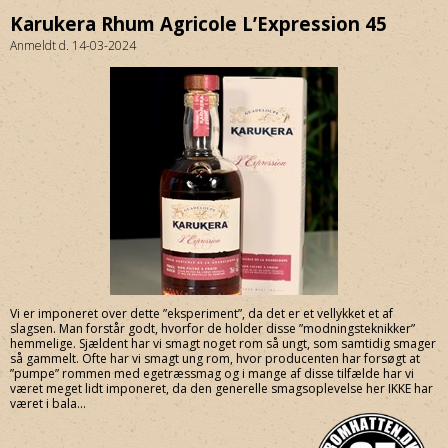
Karukera Rhum Agricole L’Expression 45
Anmeldt d. 14-03-2024
Vi er imponeret over dette ”eksperiment”, da det er et vellykket et af
slagsen. Man forstår godt, hvorfor de holder disse ”modningsteknikker”
hemmelige. Sjældent har vi smagt noget rom så ungt, som samtidig smager
så gammelt. Ofte har vi smagt ung rom, hvor producenten har forsøgt at
”pumpe” rommen med egetræssmag og i mange af disse tilfælde har vi
været meget lidt imponeret, da den generelle smagsoplevelse her IKKE har
været i bala...