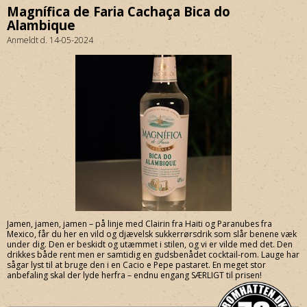
Magnífica de Faria Cachaça Bica do
Alambique
Anmeldt d. 14-05-2024
Jamen, jamen, jamen – på linje med Clairin fra Haiti og Paranubes fra
Mexico, får du her en vild og djævelsk sukkerrørsdrik som slår benene væk
under dig. Den er beskidt og utæmmet i stilen, og vi er vilde med det. Den
drikkes både rent men er samtidig en gudsbenådet cocktail-rom. Lauge har
sågar lyst til at bruge den i en Cacio e Pepe pastaret. En meget stor
anbefaling skal der lyde herfra – endnu engang SÆRLIGT til prisen!