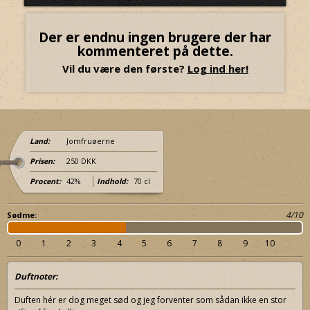
Der er endnu ingen brugere der har
kommenteret på dette.
Vil du være den første?
Log ind her!
Land:
Jomfruøerne
Prisen:
250 DKK
Procent:
42%
Indhold:
70 cl
4/10
Sødme:
0
1
2
3
4
5
6
7
8
9
10
Duftnoter:
Duften hér er dog meget sød og jeg forventer som sådan ikke en stor