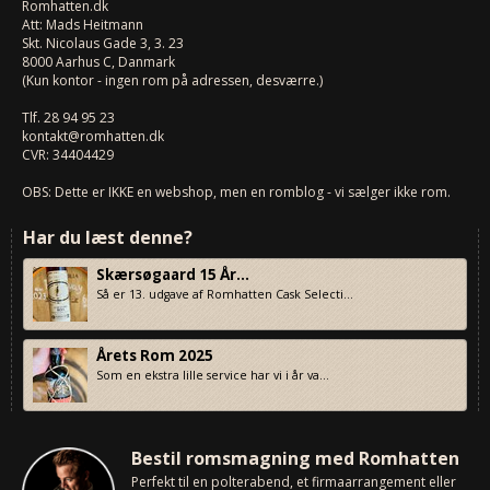
Romhatten
.dk
Att: Mads Heitmann
Skt. Nicolaus Gade 3, 3. 23
8000
Aarhus C, Danmark
(Kun kontor - ingen rom på adressen, desværre.)
Tlf.
28 94 95 23
kontakt@romhatten.dk
CVR: 34404429
OBS: Dette er IKKE en webshop, men en romblog - vi sælger ikke rom.
Har du læst denne?
Skærsøgaard 15 År...
Så er 13. udgave af Romhatten Cask Selecti...
Årets Rom 2025
Som en ekstra lille service har vi i år va...
Bestil romsmagning med Romhatten
Perfekt til en polterabend, et firmaarrangement eller