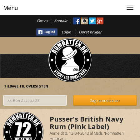
Menu
Toggl
navig
Om os
Kontakt
Login
Opret bruger
TILBAGE TIL OVERSIGTEN
Pusser's British Navy
Rum (Pink Label)
Anmeldt d. 12-04-2013
af
Mads "Romhatten"
Heitmann