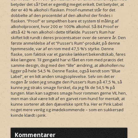
betyder det så? Det er egentlig meget enkelt. Det betyder, at
der er 40 % alkohol i flasken. Proof-nummet står for det
dobbelte af den procentdel af den alkohol der findes i
flasken. ”Proof” er simpelthen bare et system til måling af
alkoholprocent, hvor 200 er 100% alkohol. Så 84 Proof er
altså 42 % ren alkohol i dette tilfælde. Pusser’s Rum har
skiftet lidt rundt i deres procentsatser over de senere år. Den
første anmeldelse af et ”Pusser’s Rum”-produkt, på denne
hjemmeside, var af en rom med 47,5 %’s styrke. Denne
flaske, som faktisk var et ganske lækkert bekendtskab, føres
ikke længere. Til gengæld har vi fået en rom med præcis det
samme design, dog med den ”lille” ændring, at alkohollen nu
ligger på hele 54,5 %. Denne flaske, også kendt som ”Blue
Label”, er en lidt anden smagsoplevelse. Selv om det er
nogen år siden jeg smagte den Pusser’s Rum på 47,5 %, så
kunne jeg straks smage forskel, da jeg fik de 54,5 % på
tungen. Man kan sagtnes smage hvor rommen gerne VIL hen,
men man skal være lidt af en garvet rom-hund for mentalt, at
kunne sorterer alt den djævelske sprit fra. Her er Pink Label
noget mere venlig og imødekommende – som en sukkersød
kvinde klædt i pink.
Kommentarer