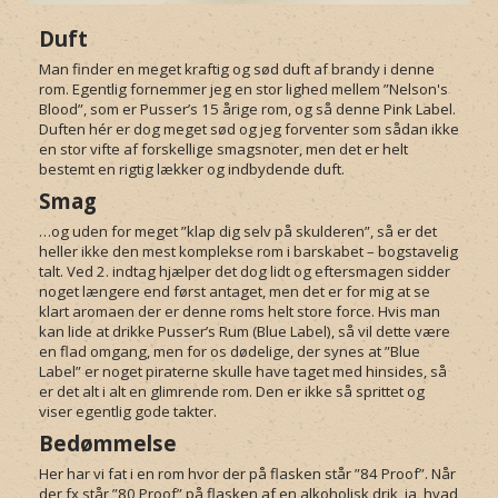
Duft
Man finder en meget kraftig og sød duft af brandy i denne
rom. Egentlig fornemmer jeg en stor lighed mellem ”Nelson's
Blood”, som er Pusser’s 15 årige rom, og så denne Pink Label.
Duften hér er dog meget sød og jeg forventer som sådan ikke
en stor vifte af forskellige smagsnoter, men det er helt
bestemt en rigtig lækker og indbydende duft.
Smag
…og uden for meget ”klap dig selv på skulderen”, så er det
heller ikke den mest komplekse rom i barskabet – bogstavelig
talt. Ved 2. indtag hjælper det dog lidt og eftersmagen sidder
noget længere end først antaget, men det er for mig at se
klart aromaen der er denne roms helt store force. Hvis man
kan lide at drikke Pusser’s Rum (Blue Label), så vil dette være
en flad omgang, men for os dødelige, der synes at ”Blue
Label” er noget piraterne skulle have taget med hinsides, så
er det alt i alt en glimrende rom. Den er ikke så sprittet og
viser egentlig gode takter.
Bedømmelse
Her har vi fat i en rom hvor der på flasken står ”84 Proof”. Når
der fx står ”80 Proof” på flasken af en alkoholisk drik, ja, hvad