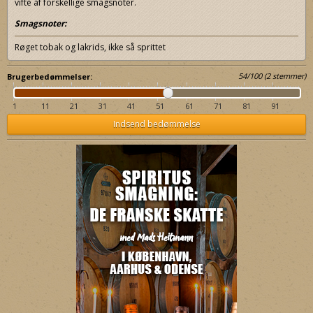
vifte af forskellige smagsnoter.
Smagsnoter:
Røget tobak og lakrids, ikke så sprittet
54
/
100
(
2
stemmer)
Brugerbedømmelser:
1
11
21
31
41
51
61
71
81
91
Indsend bedømmelse