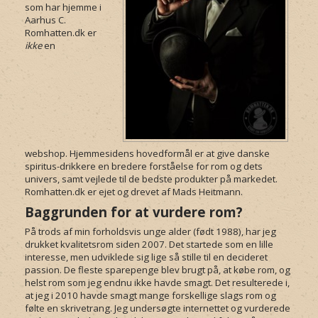
som har hjemme i
Aarhus C.
Romhatten.dk er
ikke
en
webshop. Hjemmesidens hovedformål er at give danske
spiritus-drikkere en bredere forståelse for rom og dets
univers, samt vejlede til de bedste produkter på markedet.
Romhatten.dk er ejet og drevet af Mads Heitmann.
Baggrunden for at vurdere rom?
På trods af min forholdsvis unge alder (født 1988), har jeg
drukket kvalitetsrom siden 2007. Det startede som en lille
interesse, men udviklede sig lige så stille til en decideret
passion. De fleste sparepenge blev brugt på, at købe rom, og
helst rom som jeg endnu ikke havde smagt. Det resulterede i,
at jeg i 2010 havde smagt mange forskellige slags rom og
følte en skrivetrang. Jeg undersøgte internettet og vurderede