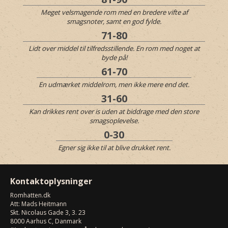
Meget velsmagende rom med en bredere vifte af
smagsnoter, samt en god fylde.
71-80
Lidt over middel til tilfredsstillende. En rom med noget at
byde på!
61-70
En udmærket middelrom, men ikke mere end det.
31-60
Kan drikkes rent over is uden at biddrage med den store
smagsoplevelse.
0-30
Egner sig ikke til at blive drukket rent.
Kontaktoplysninger
Romhatten
.dk
Att: Mads Heitmann
Skt. Nicolaus Gade 3, 3. 23
8000
Aarhus C, Danmark