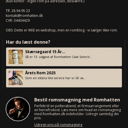
(Kun kontor - ingen rom på adressen, desværre.)
Tlf.
28 94 95 23
kontakt@romhatten.dk
CVR: 34404429
OBS: Dette er IKKE en webshop, men en romblog - vi sælger ikke rom.
Har du læst denne?
Skærsøgaard 15 År...
Så er 13. udgave af Romhatten Cask Selecti...
Årets Rom 2025
Som en ekstra lille service har vi i år va...
Bestil romsmagning med Romhatten
Perfekt til en polterabend, et firmaarrangement eller
en herrefrokost. Læs mere om hvad en romsmagning
med Romhatten.dk indeholder. Udregn samtidig din
pris.
Udregn pris på romsmagning