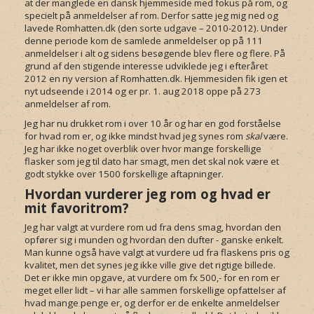
at der manglede en dansk hjemmeside med fokus på rom, og
specielt på anmeldelser af rom. Derfor satte jeg mig ned og
lavede Romhatten.dk (den sorte udgave – 2010-2012). Under
denne periode kom de samlede anmeldelser op på 111
anmeldelser i alt og sidens besøgende blev flere og flere. På
grund af den stigende interesse udviklede jeg i efteråret
2012 en ny version af Romhatten.dk. Hjemmesiden fik igen et
nyt udseende i 2014 og er pr. 1. aug 2018 oppe på 273
anmeldelser af rom.
Jeg har nu drukket rom i over 10 år og har en god forståelse
for hvad rom er, og ikke mindst hvad jeg synes rom
skal
være.
Jeg har ikke noget overblik over hvor mange forskellige
flasker som jeg til dato har smagt, men det skal nok være et
godt stykke over 1500 forskellige aftapninger.
Hvordan vurderer jeg rom og hvad er
mit favoritrom?
Jeg har valgt at vurdere rom ud fra dens smag, hvordan den
opfører sig i munden og hvordan den dufter - ganske enkelt.
Man kunne også have valgt at vurdere ud fra flaskens pris og
kvalitet, men det synes jeg ikke ville give det rigtige billede.
Det er ikke min opgave, at vurdere om fx 500,- for en rom er
meget eller lidt – vi har alle sammen forskellige opfattelser af
hvad mange penge er, og derfor er de enkelte anmeldelser