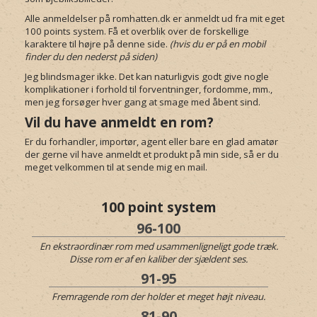
Alle anmeldelser på romhatten.dk er anmeldt ud fra mit eget
100 points system. Få et overblik over de forskellige
karaktere til højre på denne side.
(hvis du er på en mobil
finder du den nederst på siden)
Jeg blindsmager ikke. Det kan naturligvis godt give nogle
komplikationer i forhold til forventninger, fordomme, mm.,
men jeg forsøger hver gang at smage med åbent sind.
Vil du have anmeldt en rom?
Er du forhandler, importør, agent eller bare en glad amatør
der gerne vil have anmeldt et produkt på min side, så er du
meget velkommen til at sende mig en mail.
100 point system
96-100
En ekstraordinær rom med usammenligneligt gode træk.
Disse rom er af en kaliber der sjældent ses.
91-95
Fremragende rom der holder et meget højt niveau.
81-90