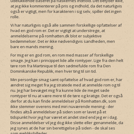
udelukkende baseret på flaskernes indhold. Det betyder ikke,
at jeg ikke kommenterer på pris og indhold, da det naturligvis
også er vigtigt, men for karakteren i sig selv, spiller det ingen
rolle.
Vi har naturligvis også alle sammen forskellige opfattelser af
hvad en god rom er. Det er vigtigt at understrege, at
anmeldelserne på romhatten.dk blot er subjektive
bedømmelser. Det er ikke nødvendigvis sandheden, men
bare en mands mening.
For mig er en god rom, en rom med masser af forskellige
smage. Jeg kan i princippet lide alle romtyper. Lige fra den helt
tøre rom fra Martinique til den sødmefulde rom fra Den
Dominikanske Republik, men hver ting til sin tid.
Min personlige smag samt opfattelse af hvad god rom er, har
ændret sig meget fra jeg stratede med at anmelde rom og til
nu. Jeg har bevæget mig fra kunne lide de meget søde
romtyper til nu at være mere til de tøre og kratige. Det er også
derfor at du kan finde anmeldelser på Romhatten.dk, som
ikke stemmer overens med min nuværende mening - der
findes altså anmeldelser på siden som er lavet på et
tidspunkt hvor jeg har været et andet sted end jeg er i dag.
Disse anmeldelser vil jeg dog ikke slette eller genanmelde, da
jeg synes at de har sin berettigelse på siden - de skal ses
som øjebliksbilleder.