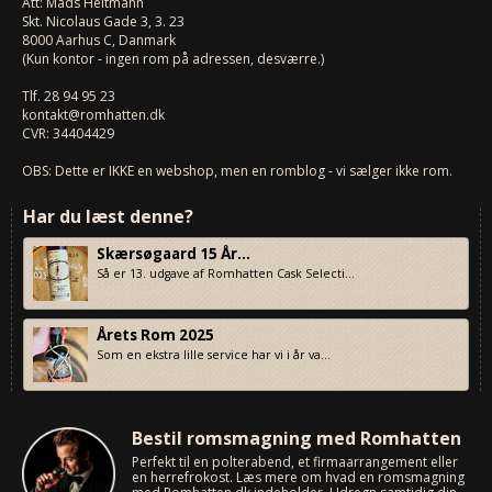
Att: Mads Heitmann
Skt. Nicolaus Gade 3, 3. 23
8000
Aarhus C, Danmark
(Kun kontor - ingen rom på adressen, desværre.)
Tlf.
28 94 95 23
kontakt@romhatten.dk
CVR: 34404429
OBS: Dette er IKKE en webshop, men en romblog - vi sælger ikke rom.
Har du læst denne?
Skærsøgaard 15 År...
Så er 13. udgave af Romhatten Cask Selecti...
Årets Rom 2025
Som en ekstra lille service har vi i år va...
Bestil romsmagning med Romhatten
Perfekt til en polterabend, et firmaarrangement eller
en herrefrokost. Læs mere om hvad en romsmagning