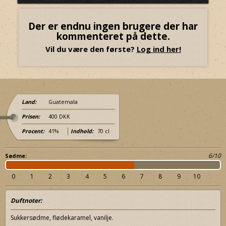
Der er endnu ingen brugere der har
kommenteret på dette.
Vil du være den første?
Log ind her!
Land:
Guatemala
Prisen:
400 DKK
Procent:
41%
Indhold:
70 cl
6/10
Sødme:
0
1
2
3
4
5
6
7
8
9
10
Duftnoter:
Sukkersødme, flødekaramel, vanilje.