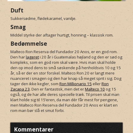
Duft
Sukkersødme, flødekaramel, vanilje.
Smag
Middel styrke der aftager hurtigt, honning – klassisk rom.
Bedømmelse
Malteco Ron Reserva del Fundador 20 Anos, er en god rom.
Den har
lageret
i 20 år i Guatemalas højland og den er sød og
kompleks, som en god rom skal være. Hvis man skal holde
den op imod dens to små søskende på henholdsvis 10 og 15
år, så er der en stor forskel. Malteco Ron 20 er langt mere
nuanceret i smagen og den har knap så meget sprit i sig. Dog
tager den ikke kegler, som
Ron Millionario 15
eller
Ron
Zacapa 23
. Den er fantastisk, men det er
Malteco 10
og 15
også, og de har alle deres specielle træk. Til prisen skal man
klart holde sig til 15’eren, da man dér får mest for pengene,
men Malteco Ron Reserva del Fundador 20 Anos er klart en
rom man bør slå et smut forbi.
Kommentarer