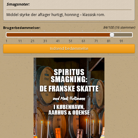
Smagsnoter:
Middel styrke der aftager hurtigt, honning – klassisk rom.
84
/
100
(
16
stemmer)
Brugerbedømmelser:
1
11
21
31
41
51
61
71
81
91
Indsend bedømmelse