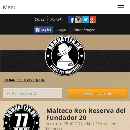
Menu
Toggl
navig
Om os
Kontakt
Login
Opret bruger
TILBAGE TIL OVERSIGTEN
Malteco Ron Reserva del
Fundador 20
Anmeldt d. 25-10-2012
af
Mads "Romhatten"
Heitmann