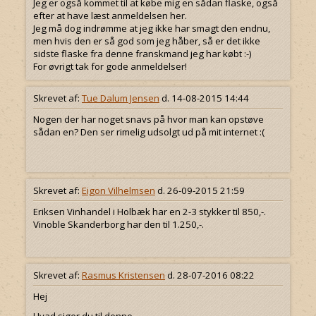
Jeg er også kommet til at købe mig en sådan flaske, også
efter at have læst anmeldelsen her.
Jeg må dog indrømme at jeg ikke har smagt den endnu,
men hvis den er så god som jeg håber, så er det ikke
sidste flaske fra denne franskmand jeg har købt :-)
For øvrigt tak for gode anmeldelser!
Skrevet af:
Tue Dalum Jensen
d. 14-08-2015 14:44
Nogen der har noget snavs på hvor man kan opstøve
sådan en? Den ser rimelig udsolgt ud på mit internet :(
Skrevet af:
Eigon Vilhelmsen
d. 26-09-2015 21:59
Eriksen Vinhandel i Holbæk har en 2-3 stykker til 850,-.
Vinoble Skanderborg har den til 1.250,-.
Skrevet af:
Rasmus Kristensen
d. 28-07-2016 08:22
Hej