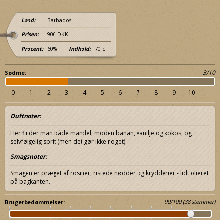
Land:
Barbados
Prisen:
900 DKK
Procent:
60%
Indhold:
70 cl
3/10
Sødme:
0
1
2
3
4
5
6
7
8
9
10
Duftnoter:
Her finder man både mandel, moden banan, vanilje og kokos, og
selvfølgelig sprit (men det gør ikke noget).
Smagsnoter:
Smagen er præget af rosiner, ristede nødder og krydderier - lidt olieret
på bagkanten.
90
/
100
(
38
stemmer)
Brugerbedømmelser: