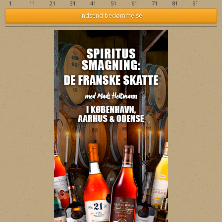
1
11
21
31
41
51
61
71
81
91
Indsend bedømmelse