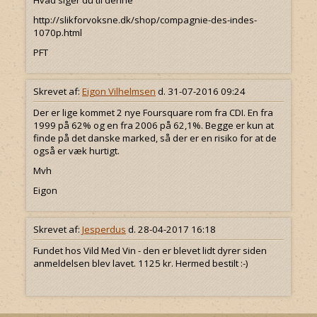
Hvad siger du til denne
http://slikforvoksne.dk/shop/compagnie-des-indes-
1070p.html
PFT
Skrevet af:
Eigon Vilhelmsen
d. 31-07-2016 09:24
Der er lige kommet 2 nye Foursquare rom fra CDI. En fra
1999 på 62% og en fra 2006 på 62,1%. Begge er kun at
finde på det danske marked, så der er en risiko for at de
også er væk hurtigt.
Mvh
Eigon
Skrevet af:
Jesperdus
d. 28-04-2017 16:18
Fundet hos Vild Med Vin - den er blevet lidt dyrer siden
anmeldelsen blev lavet. 1125 kr. Hermed bestilt :-)