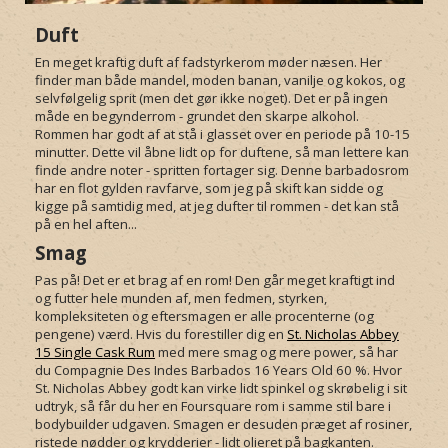
Duft
En meget kraftig duft af fadstyrkerom møder næsen. Her
finder man både mandel, moden banan, vanilje og kokos, og
selvfølgelig sprit (men det gør ikke noget). Det er på ingen
måde en begynderrom - grundet den skarpe alkohol.
Rommen har godt af at stå i glasset over en periode på 10-15
minutter. Dette vil åbne lidt op for duftene, så man lettere kan
finde andre noter - spritten fortager sig. Denne barbadosrom
har en flot gylden ravfarve, som jeg på skift kan sidde og
kigge på samtidig med, at jeg dufter til rommen - det kan stå
på en hel aften...
Smag
Pas på! Det er et brag af en rom! Den går meget kraftigt ind
og futter hele munden af, men fedmen, styrken,
kompleksiteten og eftersmagen er alle procenterne (og
pengene) værd. Hvis du forestiller dig en
St. Nicholas Abbey
15 Single Cask Rum
med mere smag og mere power, så har
du Compagnie Des Indes Barbados 16 Years Old 60 %. Hvor
St. Nicholas Abbey godt kan virke lidt spinkel og skrøbelig i sit
udtryk, så får du her en Foursquare rom i samme stil bare i
bodybuilder udgaven. Smagen er desuden præget af rosiner,
ristede nødder og krydderier - lidt olieret på bagkanten.