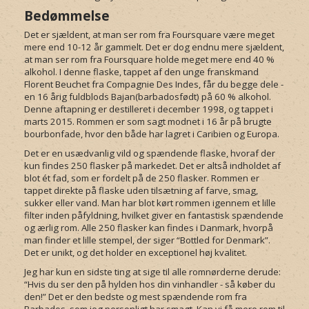
Bedømmelse
Det er sjældent, at man ser rom fra Foursquare være meget
mere end 10-12 år gammelt. Det er dog endnu mere sjældent,
at man ser rom fra Foursquare holde meget mere end 40 %
alkohol. I denne flaske, tappet af den unge franskmand
Florent Beuchet
fra Compagnie Des Indes, får du begge dele -
en 16 årig fuldblods Bajan(barbadosfødt) på 60 % alkohol.
Denne aftapning er destilleret i december 1998, og tappet i
marts 2015. Rommen er som sagt modnet i 16 år på brugte
bourbonfade, hvor den både har lagret i Caribien og Europa.
Det er en usædvanlig vild og spændende flaske, hvoraf der
kun findes 250 flasker på markedet. Det er altså indholdet af
blot ét fad, som er fordelt på de 250 flasker. Rommen er
tappet direkte på flaske uden tilsætning af farve, smag,
sukker eller vand. Man har blot kørt rommen igennem et lille
filter inden påfyldning, hvilket giver en fantastisk spændende
og ærlig rom. Alle 250 flasker kan findes i Danmark, hvorpå
man finder et lille stempel, der siger “Bottled for Denmark”.
Det er unikt, og det holder en exceptionel høj kvalitet.
Jeg har kun en sidste ting at sige til alle romnørderne derude:
“Hvis du ser den på hylden hos din vinhandler - så køber du
den!” Det er den bedste og mest spændende rom fra