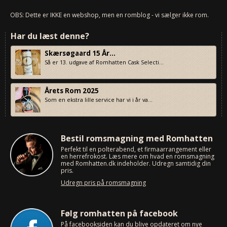
OBS: Dette er IKKE en webshop, men en romblog - vi sælger ikke rom.
Har du læst denne?
Skærsøgaard 15 År...
Så er 13. udgave af Romhatten Cask Selecti...
Årets Rom 2025
Som en ekstra lille service har vi i år va...
Bestil romsmagning med Romhatten
Perfekt til en polterabend, et firmaarrangement eller
en herrefrokost. Læs mere om hvad en romsmagning
med Romhatten.dk indeholder. Udregn samtidig din
pris.
Udregn pris på romsmagning
Følg romhatten på facebook
På facebooksiden kan du blive opdateret om nye