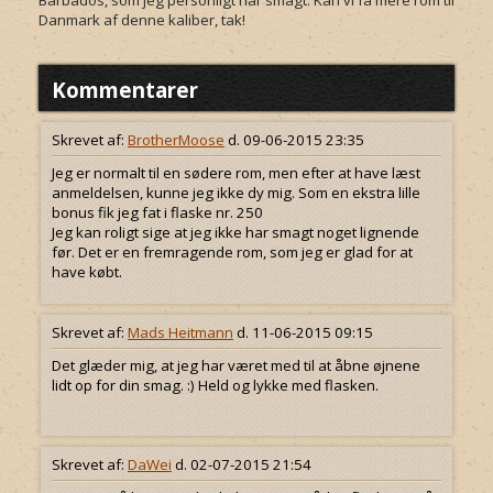
Barbados, som jeg personligt har smagt. Kan vi få mere rom til
Danmark af denne kaliber, tak!
Kommentarer
Skrevet af:
BrotherMoose
d. 09-06-2015 23:35
Jeg er normalt til en sødere rom, men efter at have læst
anmeldelsen, kunne jeg ikke dy mig. Som en ekstra lille
bonus fik jeg fat i flaske nr. 250
Jeg kan roligt sige at jeg ikke har smagt noget lignende
før. Det er en fremragende rom, som jeg er glad for at
have købt.
Skrevet af:
Mads Heitmann
d. 11-06-2015 09:15
Det glæder mig, at jeg har været med til at åbne øjnene
lidt op for din smag. :) Held og lykke med flasken.
Skrevet af:
DaWei
d. 02-07-2015 21:54