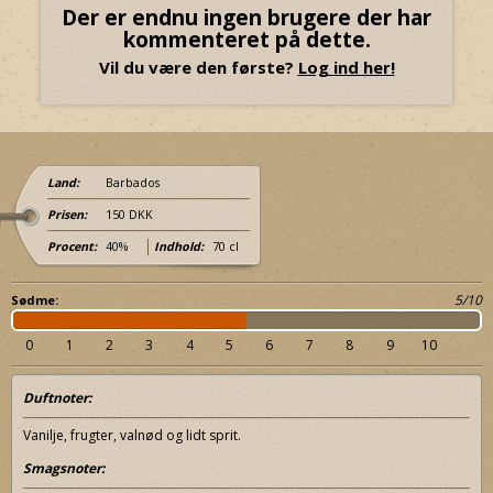
Der er endnu ingen brugere der har
kommenteret på dette.
Vil du være den første?
Log ind her!
Land:
Barbados
Prisen:
150 DKK
Procent:
40%
Indhold:
70 cl
5/10
Sødme:
0
1
2
3
4
5
6
7
8
9
10
Duftnoter:
Vanilje, frugter, valnød og lidt sprit.
Smagsnoter: