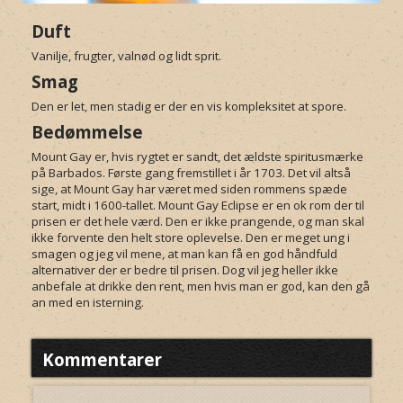
Duft
Vanilje, frugter, valnød og lidt sprit.
Smag
Den er let, men stadig er der en vis kompleksitet at spore.
Bedømmelse
Mount Gay er, hvis rygtet er sandt, det ældste spiritusmærke
på Barbados. Første gang fremstillet i år 1703. Det vil altså
sige, at Mount Gay har været med siden rommens spæde
start, midt i 1600-tallet. Mount Gay Eclipse er en ok rom der til
prisen er det hele værd. Den er ikke prangende, og man skal
ikke forvente den helt store oplevelse. Den er meget ung i
smagen og jeg vil mene, at man kan få en god håndfuld
alternativer der er bedre til prisen. Dog vil jeg heller ikke
anbefale at drikke den rent, men hvis man er god, kan den gå
an med en isterning.
Kommentarer