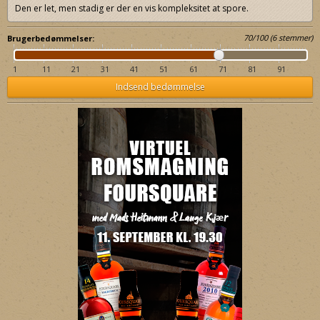
Den er let, men stadig er der en vis kompleksitet at spore.
70
/
100
(
6
stemmer)
Brugerbedømmelser:
1
11
21
31
41
51
61
71
81
91
Indsend bedømmelse