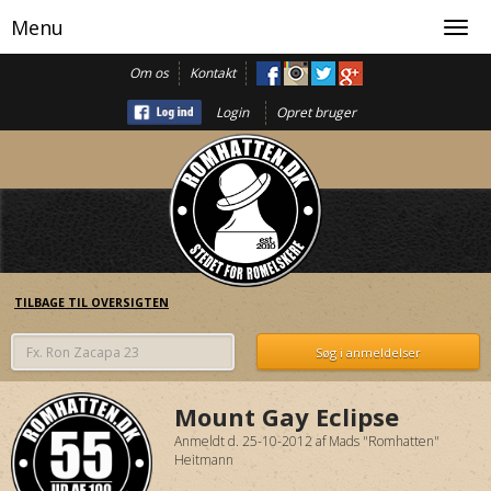
Menu
Toggl
navig
Om os
Kontakt
Login
Opret bruger
TILBAGE TIL OVERSIGTEN
Mount Gay Eclipse
Anmeldt d. 25-10-2012
af
Mads "Romhatten"
Heitmann