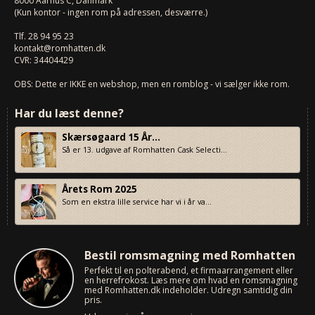
8000
Aarhus C, Danmark
(Kun kontor - ingen rom på adressen, desværre.)
Tlf.
28 94 95 23
kontakt@romhatten.dk
CVR: 34404429
OBS: Dette er IKKE en webshop, men en romblog - vi sælger ikke rom.
Har du læst denne?
Skærsøgaard 15 År...
Så er 13. udgave af Romhatten Cask Selecti...
Årets Rom 2025
Som en ekstra lille service har vi i år va...
Bestil romsmagning med Romhatten
Perfekt til en polterabend, et firmaarrangement eller
en herrefrokost. Læs mere om hvad en romsmagning
med Romhatten.dk indeholder. Udregn samtidig din
pris.