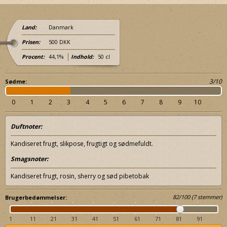
Land:
Danmark
Prisen:
500 DKK
Procent:
44,1%
Indhold:
50 cl
3/10
Sødme:
0
1
2
3
4
5
6
7
8
9
10
Duftnoter:
Kandiseret frugt, slikpose, frugtigt og sødmefuldt.
Smagsnoter:
Kandiseret frugt, rosin, sherry og sød pibetobak
82
/
100
(
7
stemmer)
Brugerbedømmelser:
1
11
21
31
41
51
61
71
81
91