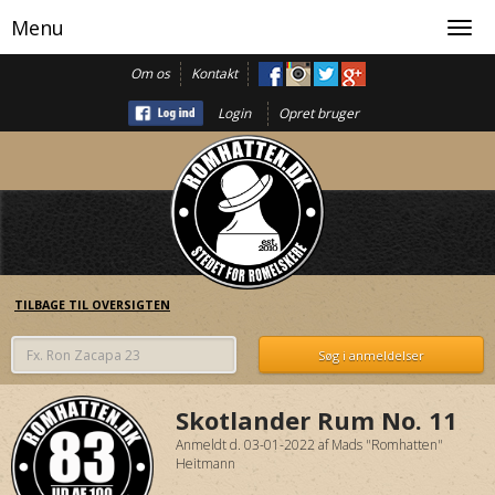
Menu
Toggl
navig
Om os
Kontakt
Login
Opret bruger
TILBAGE TIL OVERSIGTEN
Skotlander Rum No. 11
Anmeldt d. 03-01-2022
af
Mads "Romhatten"
Heitmann