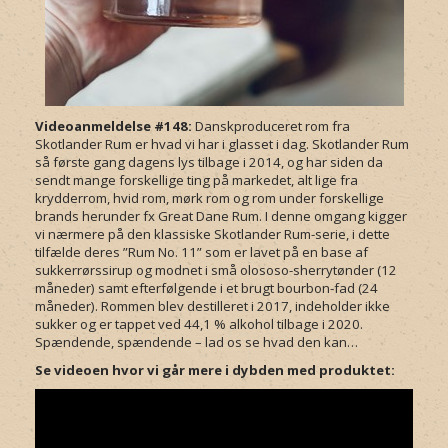
Videoanmeldelse #148:
Danskproduceret rom fra
Skotlander Rum er hvad vi har i glasset i dag. Skotlander Rum
så første gang dagens lys tilbage i 2014, og har siden da
sendt mange forskellige ting på markedet, alt lige fra
krydderrom, hvid rom, mørk rom og rom under forskellige
brands herunder fx Great Dane Rum. I denne omgang kigger
vi nærmere på den klassiske Skotlander Rum-serie, i dette
tilfælde deres ”Rum No. 11” som er lavet på en base af
sukkerrørssirup og modnet i små olososo-sherrytønder (12
måneder) samt efterfølgende i et brugt bourbon-fad (24
måneder). Rommen blev destilleret i 2017, indeholder ikke
sukker og er tappet ved 44,1 % alkohol tilbage i 2020.
Spændende, spændende – lad os se hvad den kan…
Se videoen hvor vi går mere i dybden med produktet: