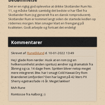
Det er en rigtig god oplevelse at drikke Skotlander Rum No.
11, og måske faktisk samtidig det bedste vi har fået fra
Skotlander Rum (og generelt fra en dansk romproducent).
Skotlander Rum er kommet langt siden de startede kedlen op
i tidernes morgen. Man smager klart en fremgang på
kvaliteten. Godt arbejde og fortsæt det endelig!
Kommentarer
Skrevet af:
RuneEklund
d. 10-01-2022 13:49
Hej I glade Rom nørder. Husk at en rom (og en
hvilkensomhelst anden spiritus) ændrer sig dramatisk fra
åbning og ca. 14 dage frem. Spritten bliver netop meget
mere integreret. Btw. har I smagt Cold Hawaii Dry Rom
Brænderiet Limfjorden? Den har lagret på 42 liters PX
Sherry egetræsfade i 6 år. Meget lækker!
Mvh Rune
Romtosse fra Aalborg ;-)