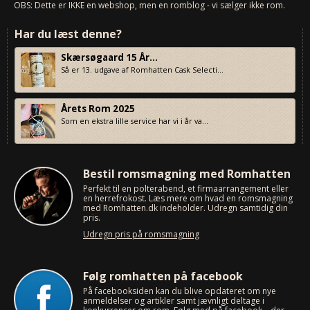
OBS: Dette er IKKE en webshop, men en romblog - vi sælger ikke rom.
Har du læst denne?
Skærsøgaard 15 År...
Så er 13. udgave af Romhatten Cask Selecti...
Årets Rom 2025
Som en ekstra lille service har vi i år va...
Bestil romsmagning med Romhatten
Perfekt til en polterabend, et firmaarrangement eller
en herrefrokost. Læs mere om hvad en romsmagning
med Romhatten.dk indeholder. Udregn samtidig din
pris.
Udregn pris på romsmagning
Følg romhatten på facebook
På facebooksiden kan du blive opdateret om nye
anmeldelser og artikler samt jævnligt deltage i