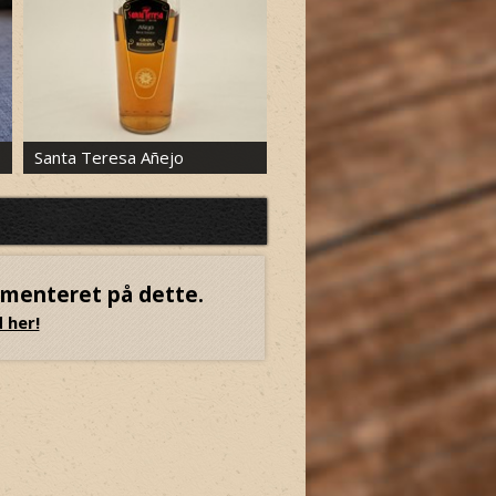
Santa Teresa Añejo
Bacardi Reserva
mmenteret på dette.
 her!