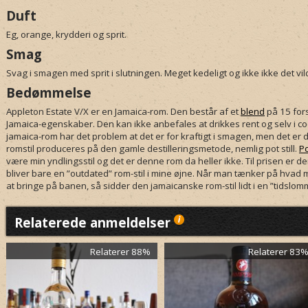
Duft
Eg, orange, krydderi og sprit.
Smag
Svag i smagen med sprit i slutningen. Meget kedeligt og ikke ikke det vil
Bedømmelse
Appleton Estate V/X er en Jamaica-rom. Den består af et
blend
på 15 fors
Jamaica-egenskaber. Den kan ikke anbefales at drikkes rent og selv i co
jamaica-rom har det problem at det er for kraftigt i smagen, men det er 
romstil produceres på den gamle destilleringsmetode, nemlig
pot still
.
Po
være min yndlingsstil og det er denne rom da heller ikke. Til prisen er 
bliver bare en ”outdated” rom-stil i mine øjne. Når man tænker på hvad 
at bringe på banen, så sidder den jamaicanske rom-stil lidt i en ”tidsl
Relaterede anmeldelser
Relaterer 88%
Relaterer 83