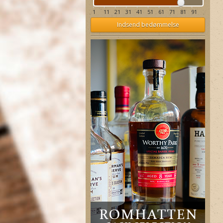
1
11
21
31
41
51
61
71
81
91
Indsend bedømmelse
Ron Palma Mulata ELIXIR de
Cuba
Saint-Etienne Rhum Vieux VO