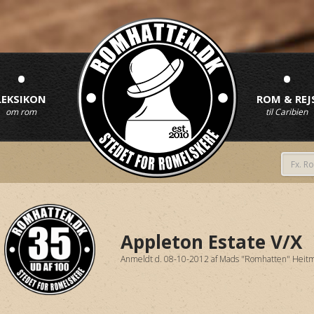
•
•
LEKSIKON
ROM & REJ
om rom
til Caribien
Appleton Estate V/X
Anmeldt d. 08-10-2012
af
Mads "Romhatten" Heit