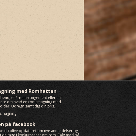
agning med Romhatten
rabend, et firmaarrangement eller en
 mere om hvad en romsmagning med
lder. Udregn samtidig din pris.
msmagning
en på facebook
an du blive opdateret om nye anmeldelser og
igt deltage i konkurrencer om rom. Følg med på