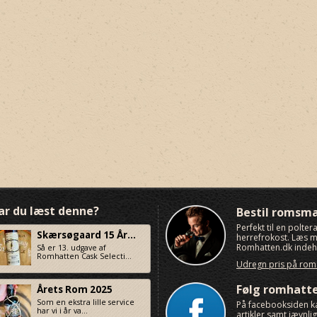
ar du læst denne?
Bestil romsm
Perfekt til en polte
Skærsøgaard 15 År...
herrefrokost. Læs
Romhatten.dk indeho
Så er 13. udgave af
Romhatten Cask Selecti...
Udregn pris på ro
Følg romhatt
Årets Rom 2025
Som en ekstra lille service
På facebooksiden k
har vi i år va...
artikler samt jævnl