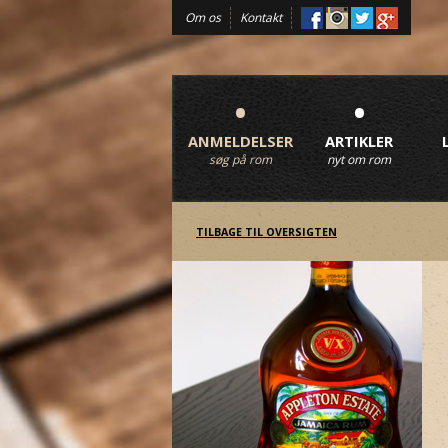
Om os
Kontakt
•
•
ANMELDELSER
ARTIKLER
søg på rom
nyt om rom
TILBAGE TIL OVERSIGTEN