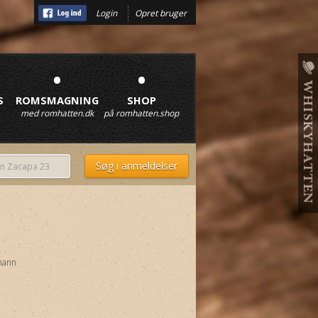
Login
Opret bruger
•
•
S
ROMSMAGNING
SHOP
med romhatten.dk
på romhatten.shop
mann