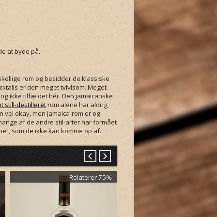
de at byde på.
kellige rom og besidder de klassiske
cktails er den meget tvivlsom. Meget
dog ikke tilfældet hér. Den jamaicanske
t still-destilleret
rom alene har aldrig
den vel okay, men jamaica-rom er og
mange af de andre stil-arter har formået
omme”, som de ikke kan komme op af.
%
Relaterer 75%
Relaterer 5