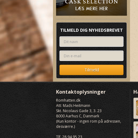
TILMELD DIG NYHEDSBREVET
Kontaktoplysninger
H
Romhatten
.dk
Att: Mads Heitmann
Skt. Nicolaus Gade 3, 3. 23
8000
Aarhus C, Danmark
(Kun kontor - ingen rom på adressen,
desværre.)
Tlf.
28 94 95 23