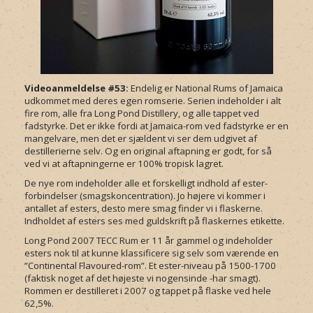
Videoanmeldelse #53:
Endelig er National Rums of Jamaica
udkommet med deres egen romserie. Serien indeholder i alt
fire rom, alle fra Long Pond Distillery, og alle tappet ved
fadstyrke. Det er ikke fordi at Jamaica-rom ved fadstyrke er en
mangelvare, men det er sjældent vi ser dem udgivet af
destillerierne selv. Og en original aftapning er godt, for så
ved vi at aftapningerne er 100% tropisk lagret.
De nye rom indeholder alle et forskelligt indhold af ester-
forbindelser (smagskoncentration). Jo højere vi kommer i
antallet af esters, desto mere smag finder vi i flaskerne.
Indholdet af esters ses med guldskrift på flaskernes etikette.
Long Pond 2007 TECC Rum er 11 år gammel og indeholder
esters nok til at kunne klassificere sig selv som værende en
”Continental Flavoured-rom”. Et ester-niveau på 1500-1700
(faktisk noget af det højeste vi nogensinde -har smagt).
Rommen er destilleret i 2007 og tappet på flaske ved hele
62,5%.