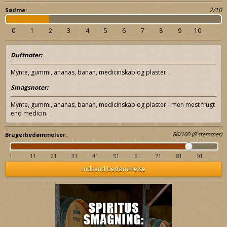
2/10
Sødme:
0
1
2
3
4
5
6
7
8
9
10
Duftnoter:
Mynte, gummi, ananas, banan, medicinskab og plaster.
Smagsnoter:
Mynte, gummi, ananas, banan, medicinskab og plaster - men mest frugt
end medicin.
86
/
100
(
8
stemmer)
Brugerbedømmelser:
1
11
21
31
41
51
61
71
81
91
Indsend bedømmelse