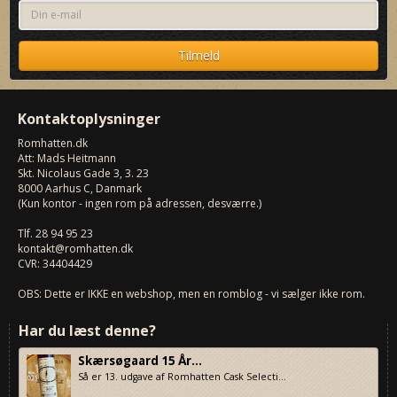
Kontaktoplysninger
Romhatten
.dk
Att: Mads Heitmann
Skt. Nicolaus Gade 3, 3. 23
8000
Aarhus C, Danmark
(Kun kontor - ingen rom på adressen, desværre.)
Tlf.
28 94 95 23
kontakt@romhatten.dk
CVR: 34404429
OBS: Dette er IKKE en webshop, men en romblog - vi sælger ikke rom.
Har du læst denne?
Skærsøgaard 15 År...
Så er 13. udgave af Romhatten Cask Selecti...