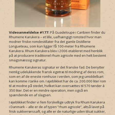
Videoanmeldelse #177:
På Guadeloupe i Caribien finder du
Rhumerie Karukera – et lille, uafhængigt romsted hvor man
modner friske romdestillater fra det gamle Distillerie
Longueteau, som kun ligger få 100-meter fra Rhumerie
Karukera. Rhum Karukera blev i 2006 etableret med henblik
på at producere traditionel rhum agricole med en helt bestemt
smagsmæssig signatur.
Rhumerie Karukeras signatur er det franske fad. De benytter
nemlig udelukkende fransk egetræ til modning af deres rom,
som en af de eneste romhuse i verden, som jeg umiddelbart
kan komme i tanke om. I øjeblikket har de ca. 200.000 liter rom
til at modne på stedet, hvilket kan oversættes til 570 tønder á
350 liter. Det er en mindre operation, men også en
spændende en af slagsen.
I øjeblikket finder vi fem forskellige udtryk fra Rhum Karukera
i Danmark – alle er de af typen ”rhum agricole”, altså lavet på
frisk sukkerrørssaft, og alle er de naturlige uden tilsat sukker,