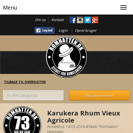
Menu
Toggl
navig
Om os
Kontakt
Login
Opret bruger
TILBAGE TIL OVERSIGTEN
Karukera Rhum Vieux
Agricole
Anmeldt d. 14-03-2024
af
Mads "Romhatten"
Heitmann