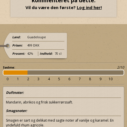
kommenteret på dette.
Vil du være den første?
Log ind her!
Land:
Guadeloupe
Prisen:
499 DKK
Procent:
42%
Indhold:
70 cl
2/10
Sødme:
0
1
2
3
4
5
6
7
8
9
10
Duftnoter:
Mandarin, abrikos og frisk sukkerrørssaft.
Smagsnoter:
Smagen er sart og delikat med sagte noter af vanilje og karamel. En
yndefuld rhum agricole.