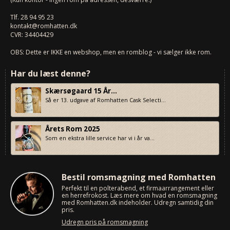
Tlf.
28 94 95 23
kontakt@romhatten.dk
CVR: 34404429
OBS: Dette er IKKE en webshop, men en romblog - vi sælger ikke rom.
Har du læst denne?
Skærsøgaard 15 År...
Så er 13. udgave af Romhatten Cask Selecti...
Årets Rom 2025
Som en ekstra lille service har vi i år va...
Bestil romsmagning med Romhatten
Perfekt til en polterabend, et firmaarrangement eller
en herrefrokost. Læs mere om hvad en romsmagning
med Romhatten.dk indeholder. Udregn samtidig din
pris.
Udregn pris på romsmagning