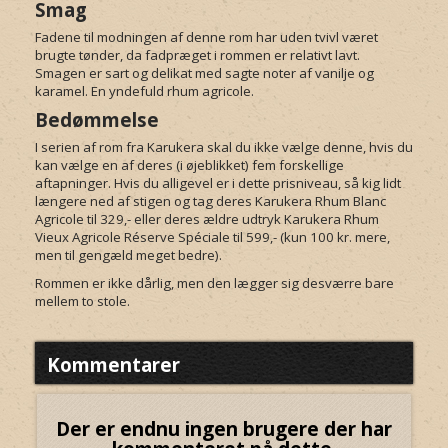
Smag
Fadene til modningen af denne rom har uden tvivl været
brugte tønder, da fadpræget i rommen er relativt lavt.
Smagen er sart og delikat med sagte noter af vanilje og
karamel. En yndefuld rhum agricole.
Bedømmelse
I serien af rom fra Karukera skal du ikke vælge denne, hvis du
kan vælge en af deres (i øjeblikket) fem forskellige
aftapninger. Hvis du alligevel er i dette prisniveau, så kig lidt
længere ned af stigen og tag deres Karukera Rhum Blanc
Agricole til 329,- eller deres ældre udtryk Karukera Rhum
Vieux Agricole Réserve Spéciale til 599,- (kun 100 kr. mere,
men til gengæld meget bedre).
Rommen er ikke dårlig, men den lægger sig desværre bare
mellem to stole.
Kommentarer
Der er endnu ingen brugere der har