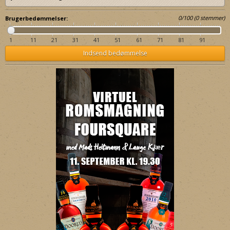
0
/
100
(
0
stemmer)
Brugerbedømmelser:
1
11
21
31
41
51
61
71
81
91
Indsend bedømmelse