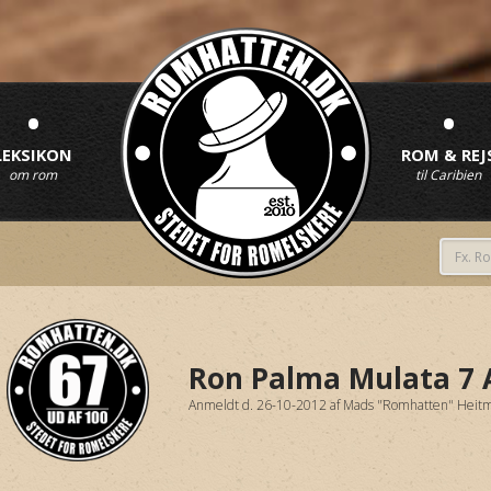
•
•
LEKSIKON
ROM & REJ
om rom
til Caribien
Ron Palma Mulata 7 
Anmeldt d. 26-10-2012
af
Mads "Romhatten" Heit