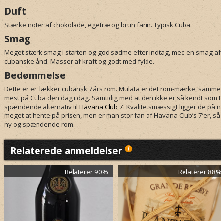
Duft
Stærke noter af chokolade, egetræ og brun farin. Typisk Cuba.
Smag
Meget stærk smag i starten og god sødme efter indtag, med en smag af 
cubanske ånd. Masser af kraft og godt med fylde.
Bedømmelse
Dette er en lækker cubansk 7års rom. Mulata er det rom-mærke, sammen
mest på Cuba den dag i dag. Samtidig med at den ikke er så kendt som Ha
spændende alternativ til
Havana Club 7
. Kvalitetsmæssigt ligger de på 
meget at hente på prisen, men er man stor fan af Havana Club’s 7’er, så e
ny og spændende rom.
Relaterede anmeldelser
Relaterer 90%
Relaterer 88