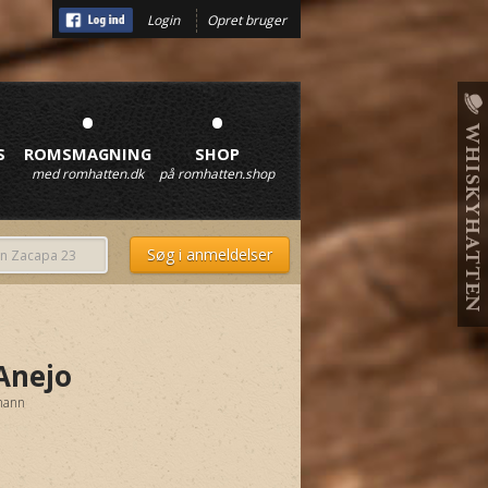
Login
Opret bruger
•
•
S
ROMSMAGNING
SHOP
med romhatten.dk
på romhatten.shop
Anejo
mann