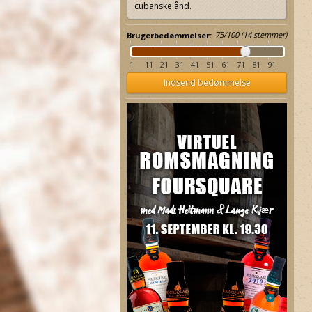
cubanske ånd.
75
/
100
(
14
stemmer)
Brugerbedømmelser:
1
11
21
31
41
51
61
71
81
91
Havana Club Anejo Especial
Rum-Bar White Overproof
Indsend bedømmelse
Rum
Rum 63 %