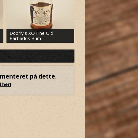
Doorly's XO Fine Old
Barbados Rum
El Dorado Cask Aged 8
mmenteret på dette.
 her!