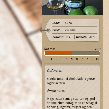
Land:
Cuba
Prisen:
200 DKK
Procent:
38%
Indhold:
70 cl
5/10
Sødme:
0
1
2
3
4
5
6
7
8
9
10
Duftnoter:
Stærke noter af chokolade, egetræ
og brun farin.
Relaterer 8%
Relaterer 8%
Smagsnoter:
Meget stærk smag i starten og god
sødme efter indtag, med en smag af
honning, ingefær, frugter og den