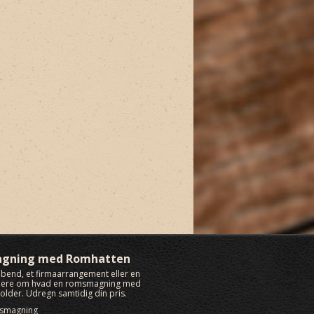
agning med Romhatten
rabend, et firmaarrangement eller en
 mere om hvad en romsmagning med
lder. Udregn samtidig din pris.
msmagning