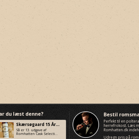
ar du læst denne?
Bestil romsm
Perfekt til en polte
Skærsøgaard 15 År...
herrefrokost. Læs
Romhatten.dk indeho
Så er 13. udgave af
Romhatten Cask Selecti...
Udregn pris på ro