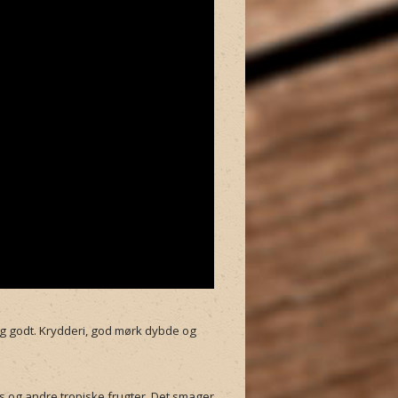
igtig godt. Krydderi, god mørk dybde og
 og andre tropiske frugter. Det smager