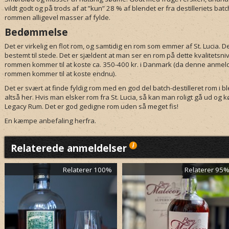
vildt godt og på trods af at ”kun” 28 % af blendet er fra destilleriets bat
rommen alligevel masser af fylde.
Bedømmelse
Det er virkelig en flot rom, og samtidig en rom som emmer af St. Lucia. 
bestemt til stede. Det er sjældent at man ser en rom på dette kvalitetsnive
rommen kommer til at koste ca. 350-400 kr. i Danmark (da denne anmelde
rommen kommer til at koste endnu).
Det er svært at finde fyldig rom med en god del batch-destilleret rom i bl
altså her. Hvis man elsker rom fra St. Lucia, så kan man roligt gå ud og
Legacy Rum. Det er god gedigne rom uden så meget fis!
En kæmpe anbefaling herfra.
Relaterede anmeldelser
Relaterer 100%
Relaterer 95