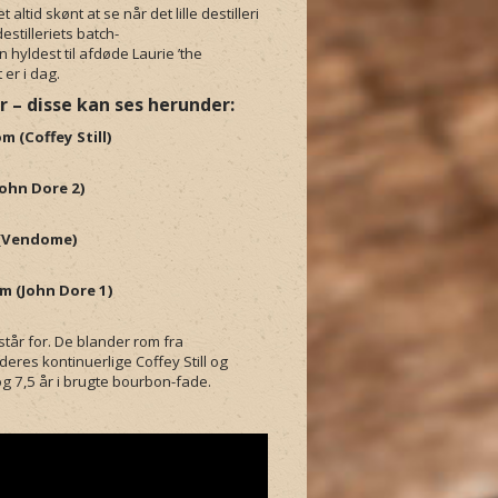
 altid skønt at se når det lille destilleri
estilleriets batch-
 hyldest til afdøde Laurie ’the
 er i dag.
– disse kan ses herunder:
m (Coffey Still)
John Dore 2)
 (Vendome)
m (John Dore 1)
 står for. De blander rom fra
res kontinuerlige Coffey Still og
og 7,5 år i brugte bourbon-fade.