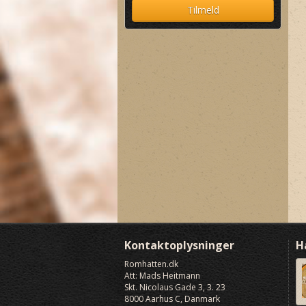
Davidsen's Rum Superior
Ron Espero X.O. Extra Añejo
Release Blend 12
Kontaktoplysninger
H
Romhatten
.dk
Att: Mads Heitmann
Skt. Nicolaus Gade 3, 3. 23
8000
Aarhus C, Danmark