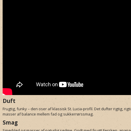
Duft
Frugtig, funky – den oser af klassisk St. Lucia-profil. Det dufter rigtig, r
masser af balance mellem fad og sukkerrørssmag.
Smag
Smørblød og masser af naturlig sødme. Godt med frugt! Fersken, ananas