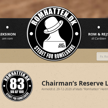
•
•
LEKSIKON
ROM & REJ
om rom
til Caribien
Chairman’s Reserve 
Anmeldt d. 29-12-2020
af
Mads "Romhatten" Heit