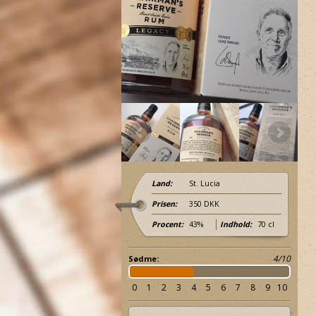
Land:
St. Lucia
Prisen:
350 DKK
Procent:
43%
Indhold:
70 cl
4/10
Sødme:
0
1
2
3
4
5
6
7
8
9
10