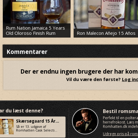
Rum Nation Jamaica 5 Years
Old Oloroso Finish Rum
Ron Malecon Añejo 15 Años
Kommentarer
Der er endnu ingen brugere der har ko
Vil du være den første?
Log ind
ar du læst denne?
Bestil romsm
Perfekt til en polte
Skærsøgaard 15 År...
herrefrokost. Læs
Romhatten.dk indeho
Så er 13. udgave af
Romhatten Cask Selecti...
Udregn pris på ro