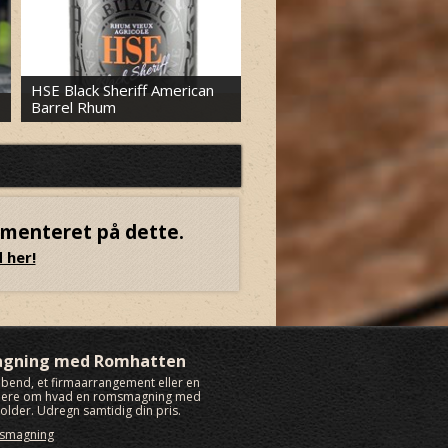
HSE Black Sheriff American
Barrel Rhum
Stoker’s Rum Vintage 2018
mmenteret på dette.
 her!
agning med Romhatten
rabend, et firmaarrangement eller en
 mere om hvad en romsmagning med
lder. Udregn samtidig din pris.
msmagning