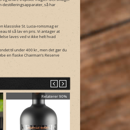
ch-destilleringsapparater, så har
Den klassiske St. Lucia-romsmag er
au til så lav en pris. Vi antager at
lse laves ved vi ikke helt hvad
endet til under 400 kr., men det gør du
 købe en flaske Chairman’s Reserve
%
Relaterer 90%
Relaterer 8