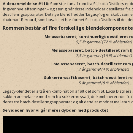
Videoanmeldelse #118:
Som stor fan af rom fra St. Lucia Distillers er det
frigiver nye aftapninger – og særlig når disse indeholder destillater fra d
destilleringsapparater. Det nye blend hedder ’Legacy’ og er skabt som en
chairman’ Bernard, som basalt set har formet St. Lucia Distillers til det det
Rommen består af fire forskellige blendekomponenter 
Melassebaseret, kontinuerligt destilleret ro
5,5 år gammel (72 % af blendet)
Melassebaseret, batch-destilleret rom (
7,5 år gammel (16 % af blendet)
Melassebaseret, batch-destilleret rom
7 år gammel (4 % af blendet)
Sukkerrørssaftbaseret, batch-destilleret ro
5 år gammel (8 % af blendet)
Legacy-blendet er altså en kombination af alt det som St. Lucia Distillers
sukkerrørsmelasse med rom fra sukkerrørssaft, de kombinerer rom fra de
deres tre batch-destilleringsapparater og alt dette er modnet mellem 5 
Se videoen hvor vi går mere i dybden med produktet: