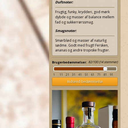
Duftnoter:
Frugtig, funky, krydderi, god mørk
dybde og masser af balance mellem
fad og sukkerrørssmag.
Smagsnoter:
Smørblød og masser af naturlig
sødme. Godt med frugt! Fersken,
ananas og andre tropiske frugter.
82
/
100
(
14
stemmer)
Brugerbedømmelser:
1
11
21
31
41
51
61
71
81
91
Indsend bedømmelse