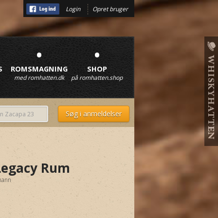
Login
Opret bruger
•
•
S
ROMSMAGNING
SHOP
med romhatten.dk
på romhatten.shop
Legacy Rum
mann