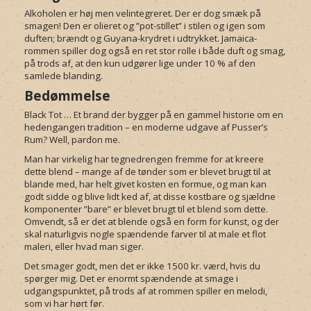
Alkoholen er høj men velintegreret. Der er dog smæk på
smagen! Den er olieret og ”pot-stillet” i stilen og igen som
duften; brændt og Guyana-krydret i udtrykket. Jamaica-
rommen spiller dog også en ret stor rolle i både duft og smag,
på trods af, at den kun udgører lige under 10 % af den
samlede blanding.
Bedømmelse
Black Tot … Et brand der bygger på en gammel historie om en
hedengangen tradition – en moderne udgave af Pusser’s
Rum? Well, pardon me.
Man har virkelig har tegnedrengen fremme for at kreere
dette blend – mange af de tønder som er blevet brugt til at
blande med, har helt givet kosten en formue, og man kan
godt sidde og blive lidt ked af, at disse kostbare og sjældne
komponenter ”bare” er blevet brugt til et blend som dette.
Omvendt, så er det at blende også en form for kunst, og der
skal naturligvis nogle spændende farver til at male et flot
maleri, eller hvad man siger.
Det smager godt, men det er ikke 1500 kr. værd, hvis du
spørger mig. Det er enormt spændende at smage i
udgangspunktet, på trods af at rommen spiller en melodi,
som vi har hørt før.