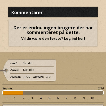
Kommentarer
Der er endnu ingen brugere der har
kommenteret på dette.
Vil du være den første?
Log ind her!
Land:
Blandet
Prisen:
1499 DKK
Procent:
54,5%
Indhold:
70 cl
2/10
Sødme:
0
1
2
3
4
5
6
7
8
9
10