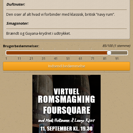
Duftnoter:
Den oser af alt hvad vi forbinder med klassisk, britisk ”navy rum”.
Smagsnoter:
Brændt og Guyana-krydret i udtrykket.
85
/
100
(
1
stemme)
Brugerbedømmelser:
1
11
21
31
41
51
61
71
81
91
Indsend bedømmelse