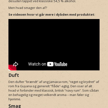
desuden tappet ved klassiske 54,5 % alkohol.
Men hvad smager den af?
Se videoen hvor vi går mere i dybden med produktet:
Duft
Den dufter ”brændt” af ung Jamaica-rom, ”røget og krydret” af
rom fra Guyana og generelt ”flåde”-agtig. Den oser af alt
hvad vi forbinder med klassisk, britisk ”navy rum”. Som sådan
en behagelig og meget velkendt aroma – man føler sig
hjemme.
Smag