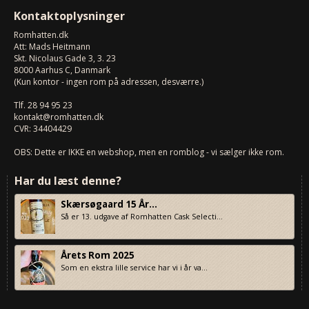
Kontaktoplysninger
Romhatten
.dk
Att: Mads Heitmann
Skt. Nicolaus Gade 3, 3. 23
8000
Aarhus C, Danmark
(Kun kontor - ingen rom på adressen, desværre.)
Tlf.
28 94 95 23
kontakt@romhatten.dk
CVR: 34404429
OBS: Dette er IKKE en webshop, men en romblog - vi sælger ikke rom.
Har du læst denne?
Skærsøgaard 15 År...
Så er 13. udgave af Romhatten Cask Selecti...
Årets Rom 2025
Som en ekstra lille service har vi i år va...