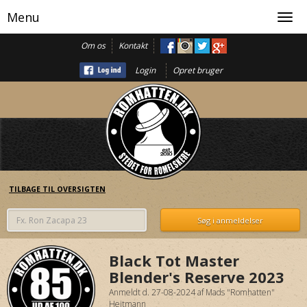
Menu
Toggl
navig
Om os
Kontakt
Login
Opret bruger
TILBAGE TIL OVERSIGTEN
Black Tot Master
Blender's Reserve 2023
Anmeldt d. 27-08-2024
af
Mads "Romhatten"
Heitmann