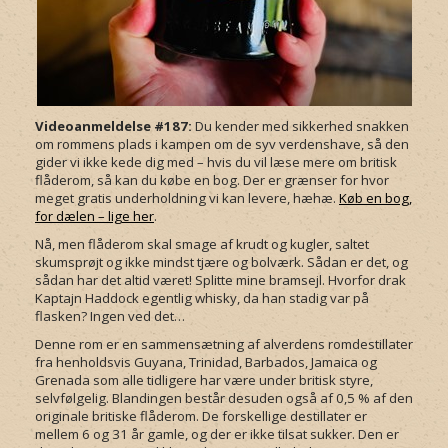
Videoanmeldelse #187:
Du kender med sikkerhed snakken
om rommens plads i kampen om de syv verdenshave, så den
gider vi ikke kede dig med – hvis du vil læse mere om britisk
flåderom, så kan du købe en bog. Der er grænser for hvor
meget gratis underholdning vi kan levere, hæhæ.
Køb en bog,
for dælen – lige her
.
Nå, men flåderom skal smage af krudt og kugler, saltet
skumsprøjt og ikke mindst tjære og bolværk. Sådan er det, og
sådan har det altid været! Splitte mine bramsejl. Hvorfor drak
Kaptajn Haddock egentlig whisky, da han stadig var på
flasken? Ingen ved det…
Denne rom er en sammensætning af alverdens romdestillater
fra henholdsvis Guyana, Trinidad, Barbados, Jamaica og
Grenada som alle tidligere har være under britisk styre,
selvfølgelig. Blandingen består desuden også af 0,5 % af den
originale britiske flåderom. De forskellige destillater er
mellem 6 og 31 år gamle, og der er ikke tilsat sukker. Den er