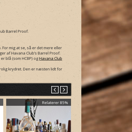
ub Barrel Proof
.
or mig at se, så er det mere eller
ger af Havana Club’s Barrel Proof.
 er blå (som
HCBP
) og
Havana Club
rolig krydret. Den er næsten lidt for
%
Relaterer 85%
Relaterer 8