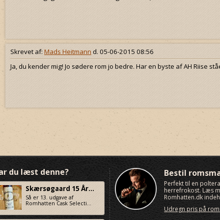
Skrevet af:
Mads Heitmann
d. 05-06-2015 08:56
Ja, du kender mig! Jo sødere rom jo bedre. Har en byste af AH Riise stå
ar du læst denne?
Bestil romsm
Perfekt til en polte
Skærsøgaard 15 År...
herrefrokost. Læs
Romhatten.dk indeho
Så er 13. udgave af
Romhatten Cask Selecti...
Udregn pris på ro