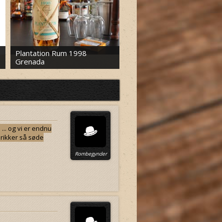
Plantation Rum 1998
Grenada
Plantation Rum 1998 Jamai
.. og vi er endnu
drikker så søde
Rombegynder