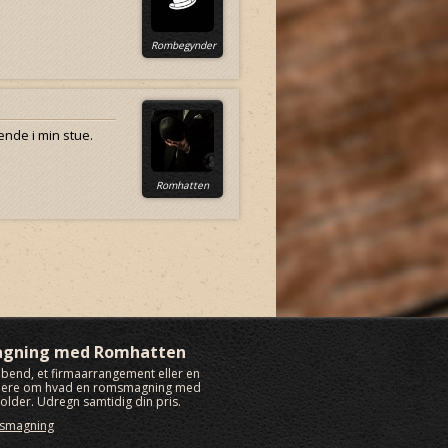
Rombegynder
ende i min stue.
Romhatten
agning med Romhatten
rabend, et firmaarrangement eller en
 mere om hvad en romsmagning med
lder. Udregn samtidig din pris.
msmagning