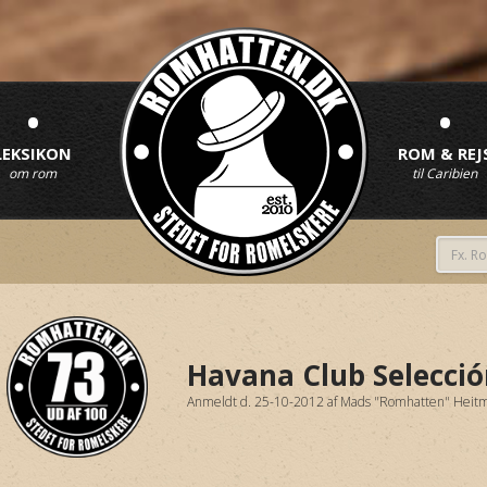
•
•
LEKSIKON
ROM & REJ
om rom
til Caribien
Havana Club Selecció
Anmeldt d. 25-10-2012
af
Mads "Romhatten" Heit