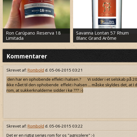
Ron Carúpano Reserva 18
Savanna Lontan 57 Rhum
Limitada
Blanc Grand Arôme
Kommentarer
Skrevet af:
Rombold
d. 05-06-2015 03:21
den har en ophobende effekt i halsen.? Vi sidder i et selskab på 20 .
ikke nået til den ophobende effekt i halsen ... måske skyldes det, at I 
rom, at sukkerknalderne sidder i kø ??? :-)
Skrevet af:
Rombold
d. 05-06-2015 03:22
Det er en rigtig seriøs rom for os "agricolere" :-)