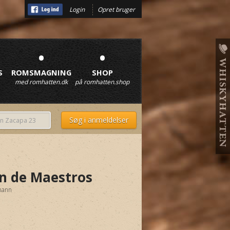
Login
Opret bruger
•
•
S
ROMSMAGNING
SHOP
med romhatten.dk
på romhatten.shop
n de Maestros
mann