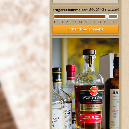
84
/
100
(
43
stemmer)
Brugerbedømmelser:
1
11
21
31
41
51
61
71
81
91
Indsend bedømmelse
Saint James Rhum XO Extra
Gold of Mauritius Dark Rum
Old Agricole