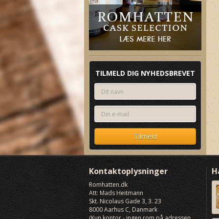
TILMELD DIG NYHEDSBREVET
Kontaktoplysninger
H
Romhatten
.dk
Att: Mads Heitmann
Skt. Nicolaus Gade 3, 3. 23
8000
Aarhus C, Danmark
(Kun kontor - ingen rom på adressen,