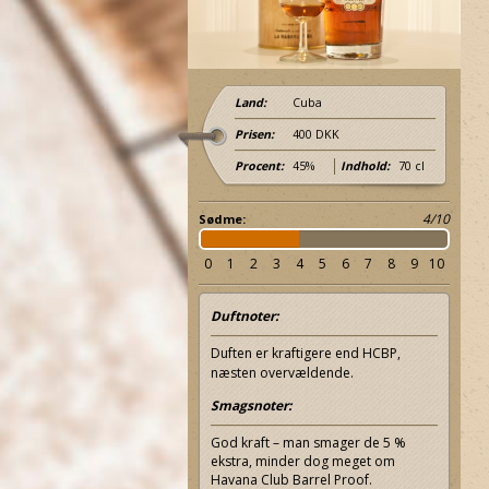
Land:
Cuba
Prisen:
400 DKK
Procent:
45%
Indhold:
70 cl
4/10
Sødme:
0
1
2
3
4
5
6
7
8
9
10
Duftnoter:
Duften er kraftigere end HCBP,
næsten overvældende.
Relaterer 8%
Relaterer 8%
Smagsnoter:
God kraft – man smager de 5 %
ekstra, minder dog meget om
Havana Club Barrel Proof.