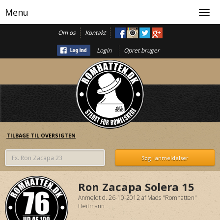
Menu
Toggl
navig
Om os
Kontakt
Login
Opret bruger
TILBAGE TIL OVERSIGTEN
Ron Zacapa Solera 15
Anmeldt d. 26-10-2012
af
Mads "Romhatten"
Heitmann