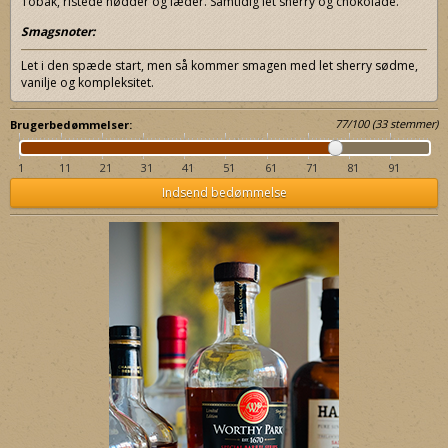
Tobak, ristede nødder og læder. Samtidig let sherry og chokolade.
Smagsnoter:
Let i den spæde start, men så kommer smagen med let sherry sødme,
vanilje og kompleksitet.
77
/
100
(
33
stemmer)
Brugerbedømmelser:
1
11
21
31
41
51
61
71
81
91
Indsend bedømmelse