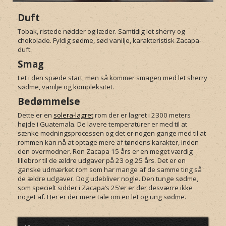
Duft
Tobak, ristede nødder og læder. Samtidig let sherry og
chokolade. Fyldig sødme, sød vanilje, karakteristisk Zacapa-
duft.
Smag
Let i den spæde start, men så kommer smagen med let sherry
sødme, vanilje og kompleksitet.
Bedømmelse
Dette er en
solera-lagret
rom der er lagret i 2300 meters
højde i Guatemala. De lavere temperaturer er med til at
sænke modningsprocessen og det er nogen gange med til at
rommen kan nå at optage mere af tøndens karakter, inden
den overmodner. Ron Zacapa 15 års er en meget værdig
lillebror til de ældre udgaver på 23 og 25 års. Det er en
ganske udmærket rom som har mange af de samme ting så
de ældre udgaver. Dog udebliver nogle. Den tunge sødme,
som specielt sidder i Zacapa’s 25’er er der desværre ikke
noget af. Her er der mere tale om en let og ung sødme.