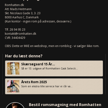
Romhatten
.dk
Att: Mads Heitmann
Skt. Nicolaus Gade 3, 3. 23
8000
Aarhus C, Danmark
(Kun kontor - ingen rom på adressen, desværre.)
Tlf.
28 94 95 23
kontakt@romhatten.dk
CVR: 34404429
OBS: Dette er IKKE en webshop, men en romblog - vi sælger ikke rom.
Har du læst denne?
Skærsøgaard 15 År...
Så er 13. udgave af Romhatten Cask Selecti...
Årets Rom 2025
Som en ekstra lille service har vi i år va...
Bestil romsmagning med Romhatten