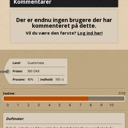
Kommentarer
Der er endnu ingen brugere der har
kommenteret på dette.
Vil du være den første?
Log ind her!
Land:
Guatemala
Prisen:
300 DKK
Procent:
40%
Indhold:
100 cl
7/10
Sødme:
0
1
2
3
4
5
6
7
8
9
10
Duftnoter: