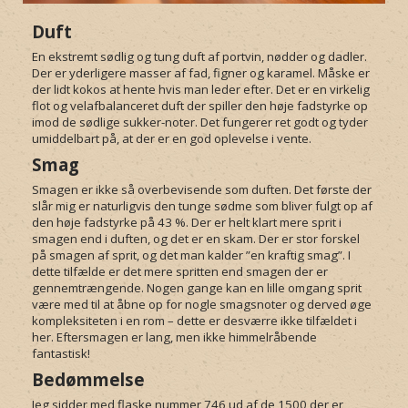
Duft
En ekstremt sødlig og tung duft af portvin, nødder og dadler.
Der er yderligere masser af fad, figner og karamel. Måske er
der lidt kokos at hente hvis man leder efter. Det er en virkelig
flot og velafbalanceret duft der spiller den høje fadstyrke op
imod de sødlige sukker-noter. Det fungerer ret godt og tyder
umiddelbart på, at der er en god oplevelse i vente.
Smag
Smagen er ikke så overbevisende som duften. Det første der
slår mig er naturligvis den tunge sødme som bliver fulgt op af
den høje fadstyrke på 43 %. Der er helt klart mere sprit i
smagen end i duften, og det er en skam. Der er stor forskel
på smagen af sprit, og det man kalder ”en kraftig smag”. I
dette tilfælde er det mere spritten end smagen der er
gennemtrængende. Nogen gange kan en lille omgang sprit
være med til at åbne op for nogle smagsnoter og derved øge
kompleksiteten i en rom – dette er desværre ikke tilfældet i
her. Eftersmagen er lang, men ikke himmelråbende
fantastisk!
Bedømmelse
Jeg sidder med flaske nummer 746 ud af de 1500 der er