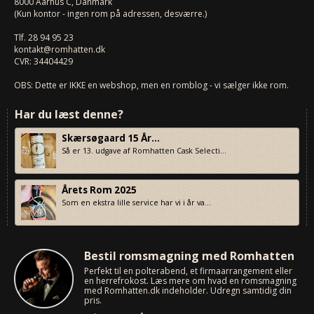
8000
Aarhus C, Danmark
(Kun kontor - ingen rom på adressen, desværre.)
Tlf.
28 94 95 23
kontakt@romhatten.dk
CVR: 34404429
OBS: Dette er IKKE en webshop, men en romblog - vi sælger ikke rom.
Har du læst denne?
Skærsøgaard 15 År...
Så er 13. udgave af Romhatten Cask Selecti...
Årets Rom 2025
Som en ekstra lille service har vi i år va...
Bestil romsmagning med Romhatten
Perfekt til en polterabend, et firmaarrangement eller
en herrefrokost. Læs mere om hvad en romsmagning
med Romhatten.dk indeholder. Udregn samtidig din
pris.