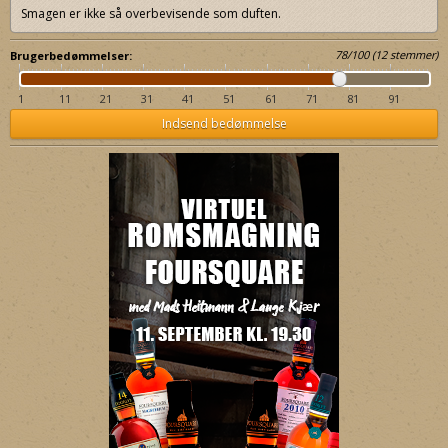
Smagen er ikke så overbevisende som duften.
78
/
100
(
12
stemmer)
Brugerbedømmelser:
1
11
21
31
41
51
61
71
81
91
Indsend bedømmelse