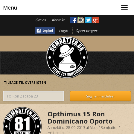
Menu
Toggl
navig
Om os
Kontakt
Login
Opret bruger
TILBAGE TIL OVERSIGTEN
Opthimus 15 Ron
Dominicano Oporto
Anmeldt d. 28-09-2013
af
Mads "Romhatten"
Heitmann