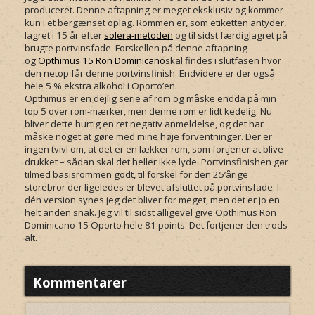
produceret. Denne aftapning er meget eksklusiv og kommer
kun i et bergænset oplag. Rommen er, som etiketten antyder,
lagret i 15 år efter
solera-metoden
og til sidst færdiglagret på
brugte portvinsfade. Forskellen på denne aftapning
og
Opthimus 15 Ron Dominicano
skal findes i slutfasen hvor
den netop får denne portvinsfinish. Endvidere er der også
hele 5 % ekstra alkohol i Oporto’en.
Opthimus er en dejlig serie af rom og måske endda på min
top 5 over rom-mærker, men denne rom er lidt kedelig. Nu
bliver dette hurtig en ret negativ anmeldelse, og det har
måske noget at gøre med mine høje forventninger. Der er
ingen tvivl om, at det er en lækker rom, som fortjener at blive
drukket – sådan skal det heller ikke lyde. Portvinsfinishen gør
tilmed basisrommen godt, til forskel for den 25’årige
storebror der ligeledes er blevet afsluttet på portvinsfade. I
dén version synes jeg det bliver for meget, men det er jo en
helt anden snak. Jeg vil til sidst alligevel give Opthimus Ron
Dominicano 15 Oporto hele 81 points. Det fortjener den trods
alt.
Kommentarer