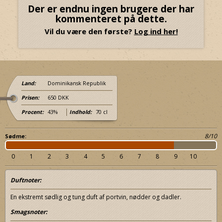
Der er endnu ingen brugere der har
kommenteret på dette.
Vil du være den første?
Log ind her!
Land:
Dominikansk Republik
Prisen:
650 DKK
Procent:
43%
Indhold:
70 cl
8/10
Sødme:
0
1
2
3
4
5
6
7
8
9
10
Duftnoter:
En ekstremt sødlig og tung duft af portvin, nødder og dadler.
Smagsnoter: