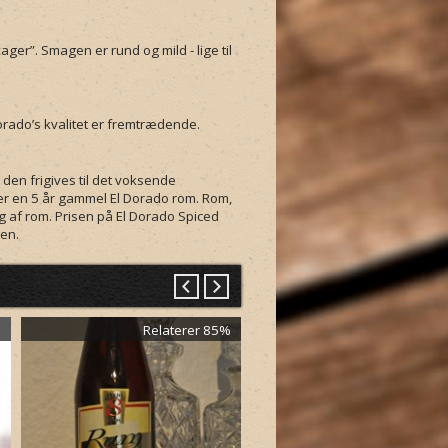
er”. Smagen er rund og mild - lige til
rado’s kvalitet er fremtrædende.
t den frigives til det voksende
er en 5 år gammel El Dorado rom. Rom,
ing af rom. Prisen på El Dorado Spiced
ren.
%
Relaterer 85%
Relaterer 7