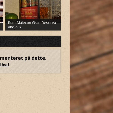
Rum Malecon Gran Reserva
Davidsen's Rum Superior
Anejo 8
Release Blend 12
mmenteret på dette.
 her!