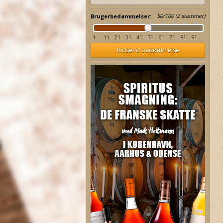
50
/
100
(
2
stemmer)
Brugerbedømmelser:
1
11
21
31
41
51
61
71
81
91
Rum-Bar White Overproof
Indsend bedømmelse
Havana Club Especial
Rum 63 %