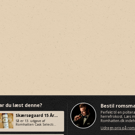
ar du læst denne?
Bestil romsm
Perfekt til en polte
Skærsøgaard 15 År...
herrefrokost. Læs
Romhatten.dk indeho
Så er 13. udgave af
Romhatten Cask Selecti...
Udregn pris på ro