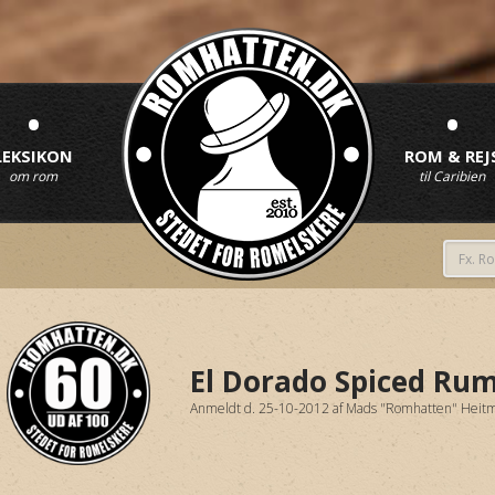
•
•
LEKSIKON
ROM & REJ
om rom
til Caribien
El Dorado Spiced Ru
Anmeldt d. 25-10-2012
af
Mads "Romhatten" Heit