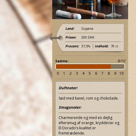
Land:
Guyana
Prisen:
200 DKK
Procent:
37,5%
Indhold:
70 cl
8/10
Sødme:
0
1
2
3
4
5
6
7
8
9
10
Duftnoter:
Sød med kanel, rom og chokolade.
Relaterer 8%
Relaterer 8%
Smagsnoter:
Charmerende og med en dejlig
eftersmag af orange, krydderier og
El Dorado’s kvalitet er
fremtrædende.