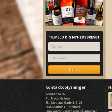
TILMELD DIG NYHEDSBREVET
Kontaktoplysninger
H
Romhatten
.dk
Att: Mads Heitmann
Skt. Nicolaus Gade 3, 3. 23
8000
Aarhus C, Danmark
(Kun kontor - ingen rom på adressen,