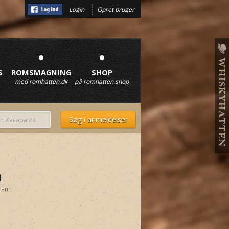
Login
Opret bruger
•
•
S
ROMSMAGNING
SHOP
med romhatten.dk
på romhatten.shop
m
mann