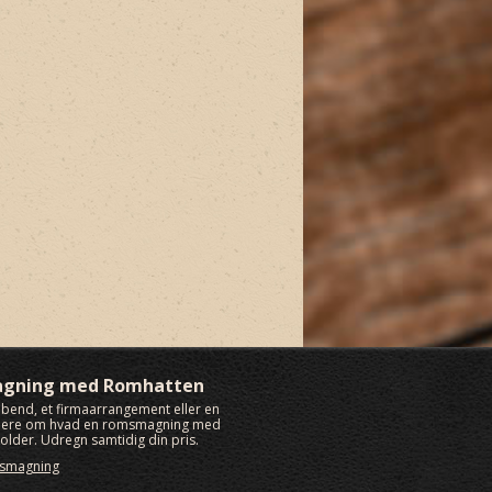
agning med Romhatten
rabend, et firmaarrangement eller en
 mere om hvad en romsmagning med
lder. Udregn samtidig din pris.
msmagning