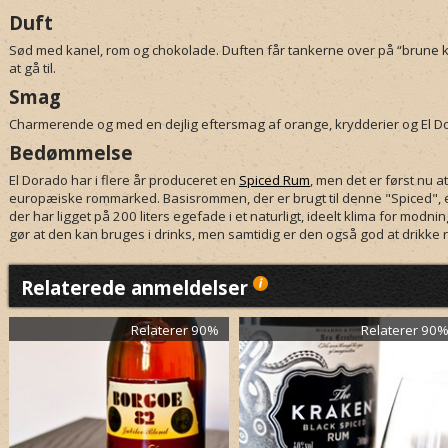
Duft
Sød med kanel, rom og chokolade. Duften får tankerne over på “brune kag
at gå til.
Smag
Charmerende og med en dejlig eftersmag af orange, krydderier og El Do
Bedømmelse
El Dorado har i flere år produceret en
Spiced Rum
, men det er først nu a
europæiske rommarked. Basisrommen, der er brugt til denne "Spiced", 
der har ligget på 200 liters egefade i et naturligt, ideelt klima for modn
gør at den kan bruges i drinks, men samtidig er den også god at drikke 
Relaterede anmeldelser
Relaterer 90%
Relaterer 90