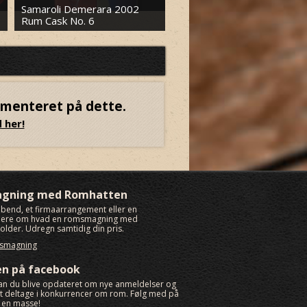
Samaroli Demerara 2002
Neisson Agricole Le Rhum
Rum Cask No. 6
XO par Neisson
mmenteret på dette.
 her!
agning med Romhatten
rabend, et firmaarrangement eller en
 mere om hvad en romsmagning med
lder. Udregn samtidig din pris.
msmagning
en på facebook
an du blive opdateret om nye anmeldelser og
igt deltage i konkurrencer om rom. Følg med på
 en masse!