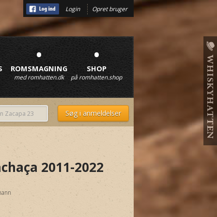
Login
Opret bruger
•
•
S
ROMSMAGNING
SHOP
med romhatten.dk
på romhatten.shop
achaça 2011-2022
mann