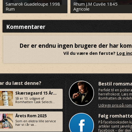
Samaroli Guadeloupe 1998
Rhum J.M Cuvée 1845
Rum
Agricole
Kommentarer
Der er endnu ingen brugere der har ko
Vil du være den første?
Log ind
ar du læst denne?
Bestil romsm
Perfekt til en polte
Skærsøgaard 15 År...
herrefrokost. Læs
Romhatten.dk indeho
Så er 13. udgave af
Romhatten Cask Selecti...
Udregn pris på ro
Følg romhatt
Årets Rom 2025
Som en ekstra lille service
På facebooksiden k
har vi i år va...
artikler samt jævnl
facebook – der sker