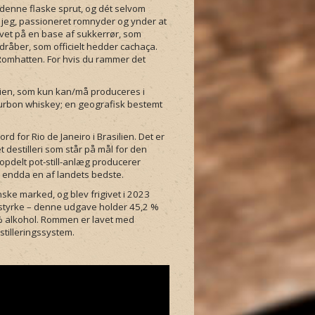
f denne flaske sprut, og dét selvom
 jeg, passioneret romnyder og ynder at
lavet på en base af sukkerrør, som
råber, som officielt hedder cachaça.
Romhatten. For hvis du rammer det
lien, som kun kan/må produceres i
bourbon whiskey; en geografisk bestemt
nord for Rio de Janeiro i Brasilien. Det er
t destilleri som står på mål for den
opdelt pot-still-anlæg producerer
e endda en af landets bedste.
ske marked, og blev frigivet i 2023
dstyrke – denne udgave holder 45,2 %
3 % alkohol. Rommen er lavet med
estilleringssystem.