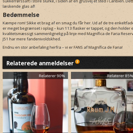
sukkerrørssaft i store slurke, i siden af en grusvej et sted i Caribien. 
læskende glas af!
Bedømmelse
Kæmpe rom! Sikke et brag af en smag du får her. Ud af de tre enkeltfad
er meget begrænset i oplag – kun 113 flasker er tappet, og den holder e
kvalitetsmæssigt sammenlignelig på linje med Magnífica de Faria Rese
J51 har mere fandenivoldskhed.
Endnu en stor anbefaling herfra – vi er FANS af Magnífica de Faria!
Relaterede anmeldelser
Relaterer 90%
Relaterer 85