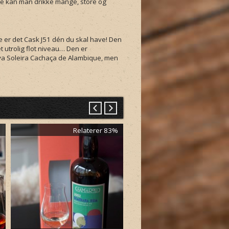
Dette kan man drikke mange, store og
e er det Cask J51 dén du skal have! Den
t utrolig flot niveau… Den er
rva Soleira Cachaça de Alambique, men
%
Relaterer 83%
Relaterer 8