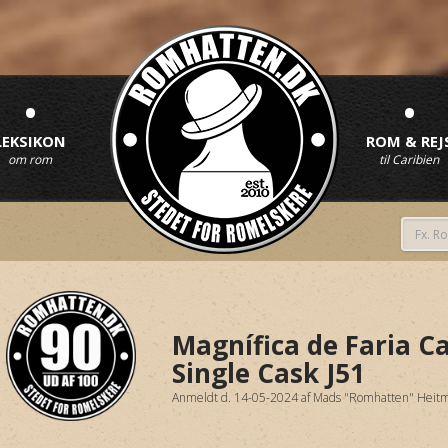
•
•
LEKSIKON
ROM & REJ
om rom
til Caribien
Magnífica de Faria C
Single Cask J51
Anmeldt d. 14-05-2024
af
Mads "Romhatten" Heit