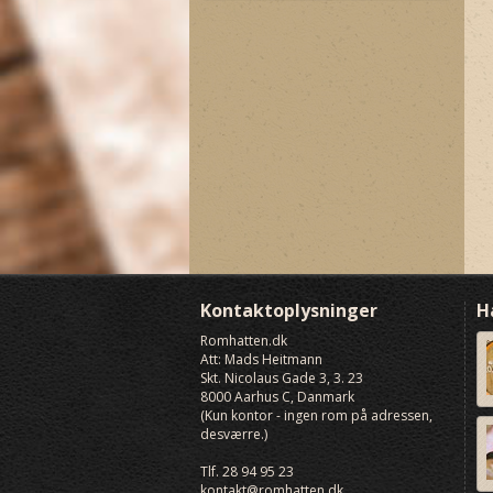
Years Old Rum - Royal Mile
Unhiq XO Malt Rum
Whiskies
Kontaktoplysninger
H
Romhatten
.dk
Att: Mads Heitmann
Skt. Nicolaus Gade 3, 3. 23
8000
Aarhus C, Danmark
(Kun kontor - ingen rom på adressen,
desværre.)
Tlf.
28 94 95 23
kontakt@romhatten.dk