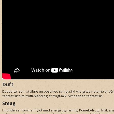
Duft
Det dufter som at åbne en post med syrligt slik! Alle græs-noterne er på
fantastisk tutti-frutti-blanding af frugt-mix. Simpelthen fantastisk!
Smag
I munden er rommen fyldt med energi og næring. Pomelo-frugt, frisk anan