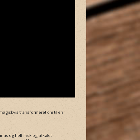
 magiskvis transformeret om til en
as og helt frisk og afkølet