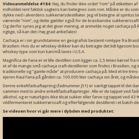
Videoanmeldelse #184:
Nej, du finder ikke ordet ”rom” på etiketten a
indholdet rent faktisk sagtens kan betegnes som rom. Måske er du som
dykke ned i alverdens sukkerrørsdestillater. Jeg vil betegne al spiritus 
værende ”rom”, og dette gælder også for de brasilianske sukkerørssaftd
Og derfor synes jeg at det giver mening, at anmelde noget cachaça på 
rigtige, så kan det i høj grad anbefales!
Cachaça er i sin grundstamme en geografisk bestemt romtype fra Brasi
Brasilien. Hvis du er whiskey-drikker kan du betragte det lidt ligesom 
whiskey-type som kun kan/må laves i U.S.A.
Magnífica de Faria er et lille destilleri som ligger ca. 2,5 times kørsel fra 
et af de mange små cachaça craft-destillerier som findes i Brasilien, og e
traditionelle og ”gamle måde” at producere cachaça på. Med et tre-trins-
ejeren Raul Faria på gården ca. 100.000 liter cachaça om året, og måsk
Denne enkeltfadsaftapning (fadnummer J51) er særligt tappet til det dan
sammen med to andre enkeltfadsaftapninger. Alle er de tappet ved fa
alkohol, og er naturligvis ikke tilsat sukker eller farve og tappet ved 4
vildfermenteret sukkerrørssaft og efterfølgende destilleret i et batch-d
Se videoen hvor vi går mere i dybden med produktet: