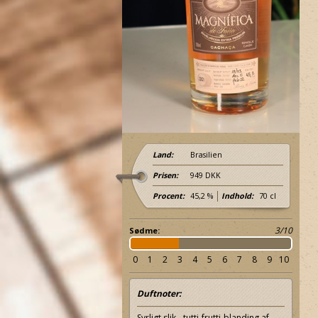
Land:
Brasilien
Prisen:
949 DKK
Procent:
45,2 %
Indhold:
70 cl
3/10
Sødme:
0
1
2
3
4
5
6
7
8
9
10
Duftnoter:
Syrligt slik - tutti-frutti-blanding af