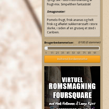
frugt-mix. Simpelthen fantastisk!
Smagsnoter:
Pomelo-frugt, frisk ananas og helt
frisk og afkølet sukkerrørssaft i store
slurke, i siden af en grusvej et sted i
Caribien.
0
/
100
(
0
stemmer)
Brugerbedømmelser:
1
11
21
31
41
51
61
71
81
91
Indsend bedømmelse