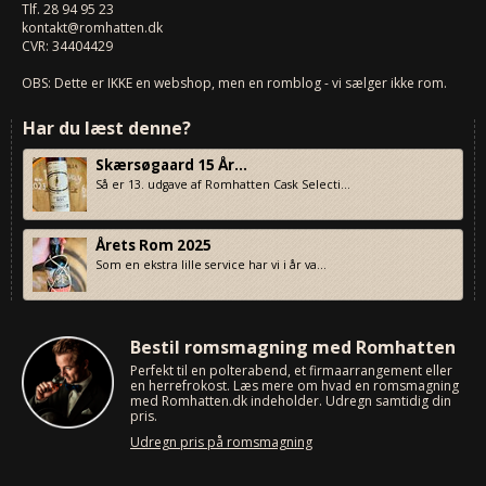
Tlf.
28 94 95 23
kontakt@romhatten.dk
CVR: 34404429
OBS: Dette er IKKE en webshop, men en romblog - vi sælger ikke rom.
Har du læst denne?
Skærsøgaard 15 År...
Så er 13. udgave af Romhatten Cask Selecti...
Årets Rom 2025
Som en ekstra lille service har vi i år va...
Bestil romsmagning med Romhatten
Perfekt til en polterabend, et firmaarrangement eller
en herrefrokost. Læs mere om hvad en romsmagning
med Romhatten.dk indeholder. Udregn samtidig din
pris.
Udregn pris på romsmagning