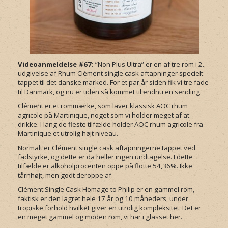
Videoanmeldelse #67:
”Non Plus Ultra” er en af tre rom i 2.
udgivelse af Rhum Clément single cask aftapninger specielt
tappet til det danske marked. For et par år siden fik vi tre fade
til Danmark, og nu er tiden så kommet til endnu en sending.
Clément er et rommærke, som laver klassisk AOC rhum
agricole på Martinique, noget som vi holder meget af at
drikke. I lang de fleste tilfælde holder AOC rhum agricole fra
Martinique et utrolig højt niveau.
Normalt er Clément single cask aftapningerne tappet ved
fadstyrke, og dette er da heller ingen undtagelse. I dette
tilfælde er alkoholprocenten oppe på flotte 54,36%. Ikke
tårnhøjt, men godt deroppe af.
Clément Single Cask Homage to Philip er en gammel rom,
faktisk er den lagret hele 17 år og 10 måneders, under
tropiske forhold hvilket giver en utrolig kompleksitet. Det er
en meget gammel og moden rom, vi har i glasset her.