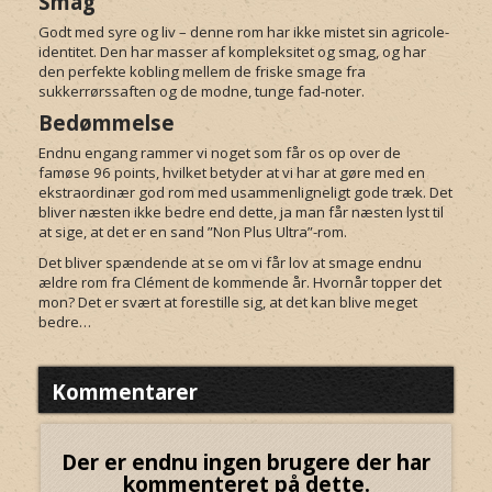
Smag
Godt med syre og liv – denne rom har ikke mistet sin agricole-
identitet. Den har masser af kompleksitet og smag, og har
den perfekte kobling mellem de friske smage fra
sukkerrørssaften og de modne, tunge fad-noter.
Bedømmelse
Endnu engang rammer vi noget som får os op over de
famøse 96 points, hvilket betyder at vi har at gøre med en
ekstraordinær god rom med usammenligneligt gode træk. Det
bliver næsten ikke bedre end dette, ja man får næsten lyst til
at sige, at det er en sand ”Non Plus Ultra”-rom.
Det bliver spændende at se om vi får lov at smage endnu
ældre rom fra Clément de kommende år. Hvornår topper det
mon? Det er svært at forestille sig, at det kan blive meget
bedre…
Kommentarer
Der er endnu ingen brugere der har
kommenteret på dette.