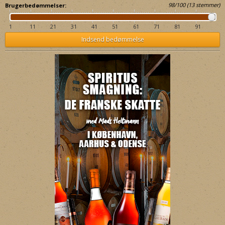
98
/
100
(
13
stemmer)
Brugerbedømmelser:
1
11
21
31
41
51
61
71
81
91
Indsend bedømmelse