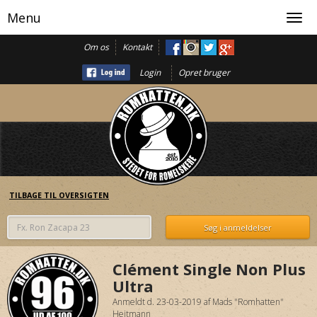
Menu
Toggl
navig
Om os
Kontakt
Login
Opret bruger
TILBAGE TIL OVERSIGTEN
Clément Single Non Plus
Ultra
Anmeldt d. 23-03-2019
af
Mads "Romhatten"
Heitmann