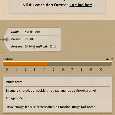
Vil du være den første?
Log ind her!
Land:
Martinique
Prisen:
999 DKK
Procent:
54,36%
Indhold:
50 cl
4/10
Sødme:
0
1
2
3
4
5
6
7
8
9
10
Duftnoter:
En smule chokolade, nødder, nougat, ananas og flødekaramel.
Smagsnoter:
Friske smage fra sukkerrørssaften og modne, tunge fad-noter.