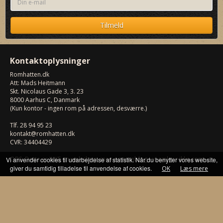
Kontaktoplysninger
Romhatten
.dk
Att: Mads Heitmann
Skt. Nicolaus Gade 3, 3. 23
8000
Aarhus C, Danmark
(Kun kontor - ingen rom på adressen, desværre.)
Tlf.
28 94 95 23
kontakt@romhatten.dk
CVR: 34404429
OBS: Dette er IKKE en webshop, men en romblog - vi sælger ikke rom.
Vi anvender cookies til udarbejdelse af statistik. Når du benytter vores website,
giver du samtidig tilladelse til anvendelse af cookies.
OK
Læs mere
Har du læst denne?
Skærsøgaard 15 År...
Så er 13. udgave af Romhatten Cask Selecti...