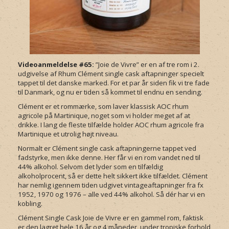
Videoanmeldelse #65:
”Joie de Vivre” er en af tre rom i 2.
udgivelse af Rhum Clément single cask aftapninger specielt
tappet til det danske marked. For et par år siden fik vi tre fade
til Danmark, og nu er tiden så kommet til endnu en sending.
Clément er et rommærke, som laver klassisk AOC rhum
agricole på Martinique, noget som vi holder meget af at
drikke. I lang de fleste tilfælde holder AOC rhum agricole fra
Martinique et utrolig højt niveau.
Normalt er Clément single cask aftapningerne tappet ved
fadstyrke, men ikke denne. Her får vi en rom vandet ned til
44% alkohol. Selvom det lyder som en tilfældig
alkoholprocent, så er dette helt sikkert ikke tilfældet. Clément
har nemlig igennem tiden udgivet vintageaftapninger fra fx
1952, 1970 og 1976 – alle ved 44% alkohol. Så dér har vi en
kobling.
Clément Single Cask Joie de Vivre er en gammel rom, faktisk
er den lagret hele 16 år og 4 måneder, under tropiske forhold