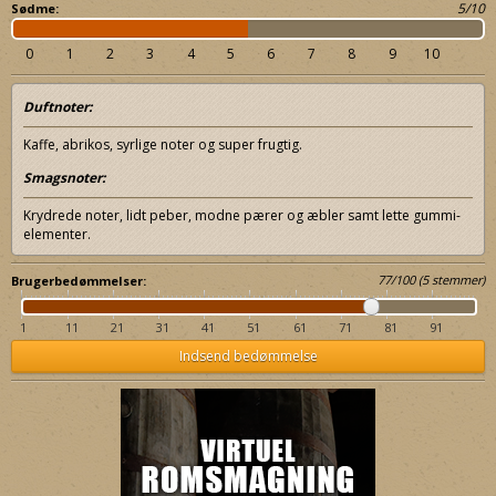
5/10
Sødme:
0
1
2
3
4
5
6
7
8
9
10
Duftnoter:
Kaffe, abrikos, syrlige noter og super frugtig.
Smagsnoter:
Krydrede noter, lidt peber, modne pærer og æbler samt lette gummi-
elementer.
77
/
100
(
5
stemmer)
Brugerbedømmelser:
1
11
21
31
41
51
61
71
81
91
Indsend bedømmelse