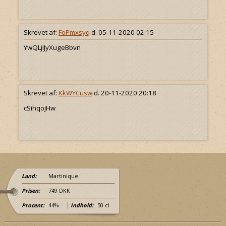
Skrevet af:
FoPmxsyq
d. 05-11-2020 02:15
YwQLjIJyXugeBbvn
Skrevet af:
KkWYCusw
d. 20-11-2020 20:18
cSihqojHw
Land:
Martinique
Prisen:
749 DKK
Procent:
44%
Indhold:
50 cl