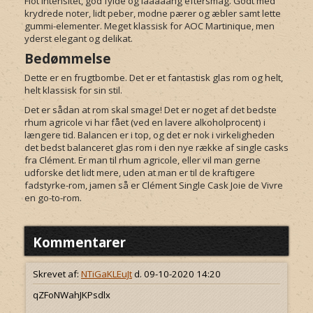
Flot intensitet, god fylde og laaaaang eftersmag. Godt med
krydrede noter, lidt peber, modne pærer og æbler samt lette
gummi-elementer. Meget klassisk for AOC Martinique, men
yderst elegant og delikat.
Bedømmelse
Dette er en frugtbombe. Det er et fantastisk glas rom og helt,
helt klassisk for sin stil.
Det er sådan at rom skal smage! Det er noget af det bedste
rhum agricole vi har fået (ved en lavere alkoholprocent) i
længere tid. Balancen er i top, og det er nok i virkeligheden
det bedst balanceret glas rom i den nye række af single casks
fra Clément. Er man til rhum agricole, eller vil man gerne
udforske det lidt mere, uden at man er til de kraftigere
fadstyrke-rom, jamen så er Clément Single Cask Joie de Vivre
en go-to-rom.
Kommentarer
Skrevet af:
NTiGaKLEuJt
d. 09-10-2020 14:20
qZFoNWahJKPsdlx