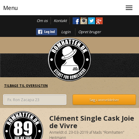
Menu
Toggl
navig
Om os
Kontakt
Login
Opret bruger
TILBAGE TIL OVERSIGTEN
Clément Single Cask Joie
de Vivre
Anmeldt d. 23-03-2019
af
Mads "Romhatten"
Heitmann