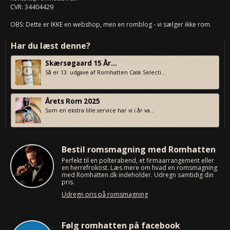
CVR: 34404429
OBS: Dette er IKKE en webshop, men en romblog - vi sælger ikke rom.
Har du læst denne?
Skærsøgaard 15 År...
Så er 13. udgave af Romhatten Cask Selecti...
Årets Rom 2025
Som en ekstra lille service har vi i år va...
Bestil romsmagning med Romhatten
Perfekt til en polterabend, et firmaarrangement eller
en herrefrokost. Læs mere om hvad en romsmagning
med Romhatten.dk indeholder. Udregn samtidig din
pris.
Udregn pris på romsmagning
Følg romhatten på facebook