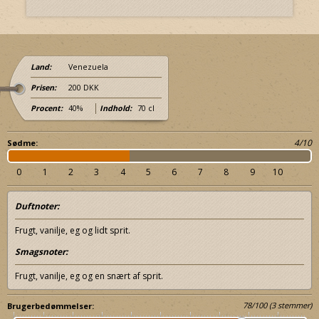
Land:
Venezuela
Prisen:
200 DKK
Procent:
40%
Indhold:
70 cl
4/10
Sødme:
0
1
2
3
4
5
6
7
8
9
10
Duftnoter:
Frugt, vanilje, eg og lidt sprit.
Smagsnoter:
Frugt, vanilje, eg og en snært af sprit.
78
/
100
(
3
stemmer)
Brugerbedømmelser: