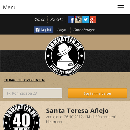
Menu
Toggl
navig
Om os
Kontakt
Login
Opret bruger
TILBAGE TIL OVERSIGTEN
Santa Teresa Añejo
Anmeldt d. 26-10-2012
af
Mads "Romhatten"
Heitmann