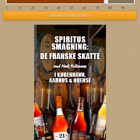
1
11
21
31
41
51
61
71
81
91
Indsend bedømmelse