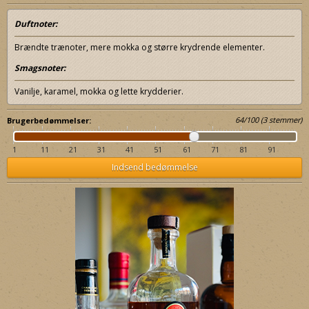
Duftnoter:
Brændte trænoter, mere mokka og større krydrende elementer.
Smagsnoter:
Vanilje, karamel, mokka og lette krydderier.
64
/
100
(
3
stemmer)
Brugerbedømmelser:
1
11
21
31
41
51
61
71
81
91
Indsend bedømmelse