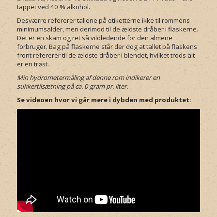
tappet ved 40 % alkohol.
Desværre refererer tallene på etiketterne ikke til rommens
minimumsalder, men derimod til de ældste dråber i flaskerne.
Det er en skam og ret så vildledende for den almene
forbruger. Bag på flaskerne står der dog at tallet på flaskens
front refererer til de ældste dråber i blendet, hvilket trods alt
er en trøst.
Min hydrometermåling af denne rom indikerer en
sukkertilsætning på ca. 0 gram pr. liter.
Se videoen hvor vi går mere i dybden med produktet: