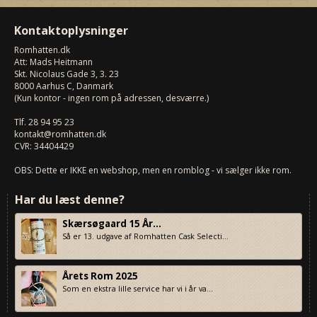
Kontaktoplysninger
Romhatten
.dk
Att: Mads Heitmann
Skt. Nicolaus Gade 3, 3. 23
8000
Aarhus C, Danmark
(Kun kontor - ingen rom på adressen, desværre.)
Tlf.
28 94 95 23
kontakt@romhatten.dk
CVR: 34404429
OBS: Dette er IKKE en webshop, men en romblog - vi sælger ikke rom.
Har du læst denne?
Skærsøgaard 15 År...
Så er 13. udgave af Romhatten Cask Selecti...
Årets Rom 2025
Som en ekstra lille service har vi i år va...