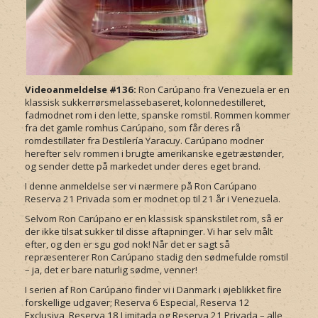
Videoanmeldelse #136:
Ron Carúpano fra Venezuela er en
klassisk sukkerrørsmelassebaseret, kolonnedestilleret,
fadmodnet rom i den lette, spanske romstil. Rommen kommer
fra det gamle romhus Carúpano, som får deres rå
romdestillater fra Destilería Yaracuy. Carúpano modner
herefter selv rommen i brugte amerikanske egetræstønder,
og sender dette på markedet under deres eget brand.
I denne anmeldelse ser vi nærmere på Ron Carúpano
Reserva 21 Privada som er modnet op til 21 år i Venezuela.
Selvom Ron Carúpano er en klassisk spanskstilet rom, så er
der ikke tilsat sukker til disse aftapninger. Vi har selv målt
efter, og den er sgu god nok! Når det er sagt så
repræsenterer Ron Carúpano stadig den sødmefulde romstil
– ja, det er bare naturlig sødme, venner!
I serien af Ron Carúpano finder vi i Danmark i øjeblikket fire
forskellige udgaver; Reserva 6 Especial, Reserva 12
Exclusiva, Reserva 18 Limitada og Reserva 21 Privada – alle