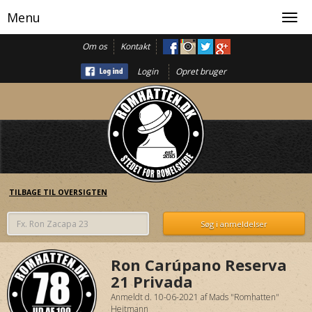
Menu
Toggl
navig
Om os
Kontakt
Login
Opret bruger
TILBAGE TIL OVERSIGTEN
Ron Carúpano Reserva
21 Privada
Anmeldt d. 10-06-2021
af
Mads "Romhatten"
Heitmann