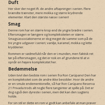
Duft
Her sker der noget ift. de andre aftapninger i serien. Flere
brændte trænoter, mere mokka og større krydrende
elementer. Klart den største næse i serien!
Smag
Denne rom har en større krop end de yngre brødre i serien.
Eftersmagen er længere og kompleksiteten er større.
Smagsassociationerne er dog meget de samme som på de
tre yngre udgaver i serien; vanilje, karamel, mokka og lette
krydderier.
Rommen er sødmefuld når den er i munden, men faktisk ret
tør på eftersmagen, og det er nok en af grundene til at vi
opnår en højere kompleksitet her.
Bedømmelse
Uden tvivl den bedste rom i serien fra Ron Carúpano! Den har
en kompleksitet som de andre ikke besidder. Hvor de andre
er en smule endementionelle, så har Ron Carúpano Reserva
21 Privada trods alt nogle flere tangenter at spille på. Det er
dog også den dyreste i serien, men det kan den sagtens
holde.
For sin stil er dette en rom vi godt kan anbefale at man prøver