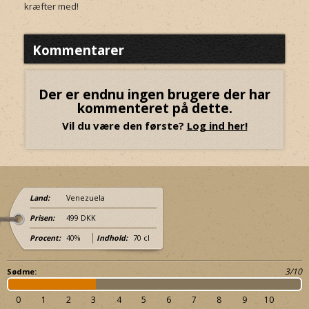
kræfter med!
Kommentarer
Der er endnu ingen brugere der har
kommenteret på dette.
Vil du være den første?
Log ind her!
Land:
Venezuela
Prisen:
499 DKK
Procent:
40%
Indhold:
70 cl
3/10
Sødme:
0
1
2
3
4
5
6
7
8
9
10