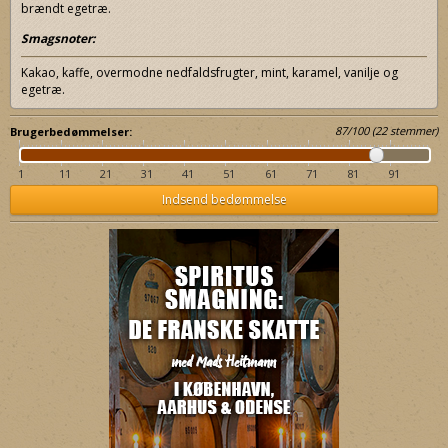
brændt egetræ.
Smagsnoter:
Kakao, kaffe, overmodne nedfaldsfrugter, mint, karamel, vanilje og
egetræ.
87
/
100
(
22
stemmer)
Brugerbedømmelser:
1
11
21
31
41
51
61
71
81
91
Indsend bedømmelse