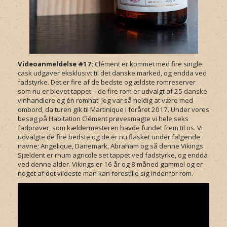
Videoanmeldelse #17:
Clément er kommet med fire single
cask udgaver eksklusivt til det danske marked, og endda ved
fadstyrke. Det er fire af de bedste og ældste romreserver
som nu er blevet tappet – de fire rom er udvalgt af 25 danske
vinhandlere og én romhat. Jeg var så heldig at være med
ombord, da turen gik til Martinique i foråret 2017. Under vores
besøg på Habitation Clément prøvesmagte vi hele seks
fadprøver, som kældermesteren havde fundet frem til os. Vi
udvalgte de fire bedste og de er nu flasket under følgende
navne; Angelique, Danemark, Abraham og så denne Vikings.
Sjældent er rhum agricole set tappet ved fadstyrke, og endda
ved denne alder. Vikings er 16 år og 8 måned gammel og er
noget af det vildeste man kan forestille sig indenfor rom.