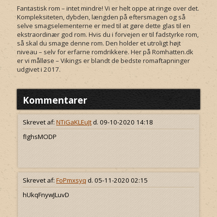
Fantastisk rom – intet mindre! Vi er helt oppe at ringe over det.
Kompleksiteten, dybden, længden på eftersmagen og så
selve smagselementerne er med til at gøre dette glas til en
ekstraordinær god rom. Hvis du i forvejen er til fadstyrke rom,
så skal du smage denne rom. Den holder et utroligt højt
niveau – selv for erfarne romdrikkere. Her på Romhatten.dk
er vi målløse – Vikings er blandt de bedste romaftapninger
udgivet i 2017.
Kommentarer
Skrevet af:
NTiGaKLEuJt
d. 09-10-2020 14:18
fIghsMODP
Skrevet af:
FoPmxsyq
d. 05-11-2020 02:15
hUkqFnywJLuvD