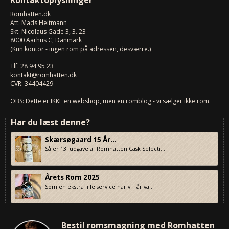
Romhatten
.dk
Att: Mads Heitmann
Skt. Nicolaus Gade 3, 3. 23
8000
Aarhus C, Danmark
(Kun kontor - ingen rom på adressen, desværre.)
Tlf.
28 94 95 23
kontakt@romhatten.dk
CVR: 34404429
OBS: Dette er IKKE en webshop, men en romblog - vi sælger ikke rom.
Har du læst denne?
Skærsøgaard 15 År...
Så er 13. udgave af Romhatten Cask Selecti...
Årets Rom 2025
Som en ekstra lille service har vi i år va...
Bestil romsmagning med Romhatten