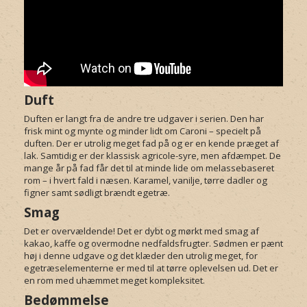
Duft
Duften er langt fra de andre tre udgaver i serien. Den har
frisk mint og mynte og minder lidt om Caroni – specielt på
duften. Der er utrolig meget fad på og er en kende præget af
lak. Samtidig er der klassisk agricole-syre, men afdæmpet. De
mange år på fad får det til at minde lide om melassebaseret
rom – i hvert fald i næsen. Karamel, vanilje, tørre dadler og
figner samt sødligt brændt egetræ.
Smag
Det er overvældende! Det er dybt og mørkt med smag af
kakao, kaffe og overmodne nedfaldsfrugter. Sødmen er pænt
høj i denne udgave og det klæder den utrolig meget, for
egetræselementerne er med til at tørre oplevelsen ud. Det er
en rom med uhæmmet meget kompleksitet.
Bedømmelse