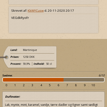
Skrevet af:
KkWYCusw
d. 20-11-2020 20:17
VEGdkRyoFr
Land:
Martinique
Prisen:
1250 DKK
Procent:
59,9%
Indhold:
50 cl
6/10
Sødme:
0
1
2
3
4
5
6
7
8
9
10
Duftnoter:
Lak, mynte, mint, karamel, vanilje, tørre dadler og figner samt sødligt