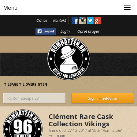
Menu
Toggl
navig
Om os
Kontakt
Login
Opret bruger
TILBAGE TIL OVERSIGTEN
Clément Rare Cask
Collection Vikings
Anmeldt d. 27-12-2017
af
Mads "Romhatten"
Heitmann