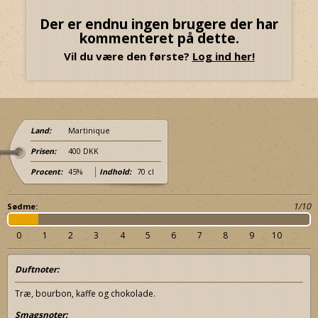
Der er endnu ingen brugere der har
kommenteret på dette.
Vil du være den første?
Log ind her!
Land:
Martinique
Prisen:
400 DKK
Procent:
45%
Indhold:
70 cl
1/10
Sødme:
0
1
2
3
4
5
6
7
8
9
10
Duftnoter:
Træ, bourbon, kaffe og chokolade.
Smagsnoter: