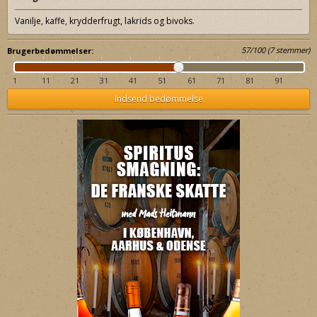
Vanilje, kaffe, krydderfrugt, lakrids og bivoks.
57
/
100
(
7
stemmer)
Brugerbedømmelser:
1
11
21
31
41
51
61
71
81
91
Indsend bedømmelse