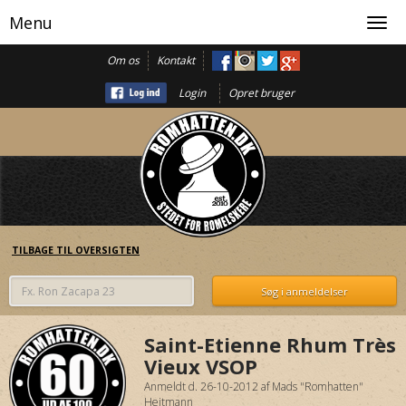
Menu
Toggl
navig
Om os
Kontakt
Login
Opret bruger
TILBAGE TIL OVERSIGTEN
Saint-Etienne Rhum Très
Vieux VSOP
Anmeldt d. 26-10-2012
af
Mads "Romhatten"
Heitmann