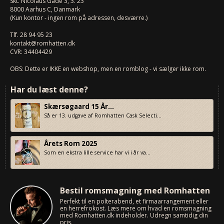
Skt. Nicolaus Gade 3, 3. 23
8000
Aarhus C, Danmark
(Kun kontor - ingen rom på adressen, desværre.)
Tlf.
28 94 95 23
kontakt@romhatten.dk
CVR: 34404429
OBS: Dette er IKKE en webshop, men en romblog - vi sælger ikke rom.
Har du læst denne?
Skærsøgaard 15 År...
Så er 13. udgave af Romhatten Cask Selecti...
Årets Rom 2025
Som en ekstra lille service har vi i år va...
Bestil romsmagning med Romhatten
Perfekt til en polterabend, et firmaarrangement eller
en herrefrokost. Læs mere om hvad en romsmagning
med Romhatten.dk indeholder. Udregn samtidig din
pris.