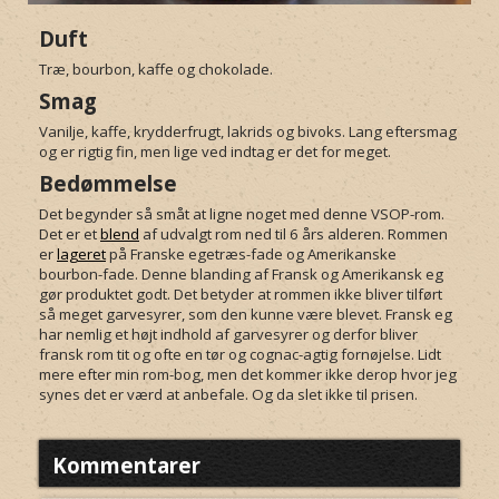
Duft
Træ, bourbon, kaffe og chokolade.
Smag
Vanilje, kaffe, krydderfrugt, lakrids og bivoks. Lang eftersmag
og er rigtig fin, men lige ved indtag er det for meget.
Bedømmelse
Det begynder så småt at ligne noget med denne VSOP-rom.
Det er et
blend
af udvalgt rom ned til 6 års alderen. Rommen
er
lageret
på Franske egetræs-fade og Amerikanske
bourbon-fade. Denne blanding af Fransk og Amerikansk eg
gør produktet godt. Det betyder at rommen ikke bliver tilført
så meget garvesyrer, som den kunne være blevet. Fransk eg
har nemlig et højt indhold af garvesyrer og derfor bliver
fransk rom tit og ofte en tør og cognac-agtig fornøjelse. Lidt
mere efter min rom-bog, men det kommer ikke derop hvor jeg
synes det er værd at anbefale. Og da slet ikke til prisen.
Kommentarer