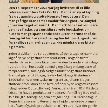
Den 14. september 2023 var jeg inviteret til et lille
release-event hos Tata Cocktail Bar på en ny aftapning
fra det gamle og stolte House of Angostura. Den
mangeårige brandambassadør for Angostura Danyiel
Jones var taget et smut til Danmark for at introducere
den nye flaske, og samtidig sprede budskabet om
husets mange spændende produkter, herunder både
rom og bitter. Læs med her og lær lidt om Angosturas
forskellige rom, nyheden og ikke mindst deres bitter
og amaro.
Inden vi dykker ned i produkterne, så bør vi tage et nærmere
kig på selve Angostura som producent. Langt de fleste
kender deres ikoniske bitter, som er den førende af sin slags
i verden. Men huset står samtidig også bag en lang serie af
romprodukter, som også sælges under Angostura-brandet.
Brandet går langt tilbage, faktisk helt tilbage til starten af
1800-tallet, hvor den tyske immigrant Dr. Johann Siegert
startede produktion af de bitre dråber i byen Angostura (som
i dag hedder Ciudad Bolívar) i Venezuela i året 1824. På dette
tidspunkt havde produktet et medicinsk formål, og blev endnu
ikke brugt til fornøjelse, som det gør i dag. I 1870’erne tog Dr.
Siegerts tre sønner bitteren til nye højder, ændrede brugen
heraf samt flyttede produktionen til Trinidad, hvor det gamle