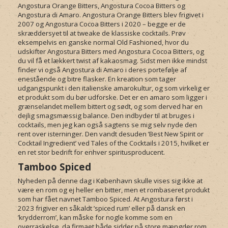
Angostura Orange Bitters, Angostura Cocoa Bitters og
Angostura di Amaro. Angostura Orange Bitters blev frigivet i
2007 og Angostura Cocoa Bitters i 2020 – begge er de
skræddersyet til at tweake de klassiske cocktails. Prøv
eksempelvis en ganske normal Old Fashioned, hvor du
udskifter Angostura Bitters med Angostura Cocoa Bitters, og
du vil få et lækkert twist af kakaosmag. Sidst men ikke mindst
finder vi også Angostura di Amaro i deres portefølje af
enestående og bitre flasker. En kreation som tager
udgangspunkt i den italienske amarokultur, og som virkelig er
et produkt som du bør udforske. Det er en amaro som ligger i
grænselandet mellem bittert og sødt, og som derved har en
dejlig smagsmæssig balance. Den indbyder til at bruges i
cocktails, men jeg kan også sagtens se mig selv nyde den
rent over isterninger. Den vandt desuden ’Best New Spirit or
Cocktail Ingredient’ ved Tales of the Cocktails i 2015, hvilket er
en ret stor bedrift for enhver spiritusproducent.
Tamboo Spiced
Nyheden på denne dag i København skulle vises sig ikke at
være en rom og ej heller en bitter, men et rombaseret produkt
som har fået navnet Tamboo Spiced. At Angostura først i
2023 frigiver en såkaldt ’spiced rum’ eller på dansk en
’krydderrom’, kan måske for nogle komme som en
overraskelse, da firmaet både sidder på store mængder rom