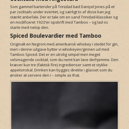
Som gammel bartender på Trinidad bød Daniyel Jones på et
par cocktails under eventet, og særligt to af disse kan jeg
stærkt anbefale. Der er tale om en sand Trinidad-klassiker og
en modificeret 1920’er opskrift med Tamboo – og lad os
starte med netop den.
Spiced Boulevardier med Tamboo
Originalt en Negroni med amerikansk whiskey i stedet for gin,
men i denne udgave bytter vi whiskeyen/ginnen ud med
Tamboo Spiced. Det er en utrolig simpel men meget
velsmagende cocktail, som du nemt kan lave derhjemme. Den
kræver kun tre (faktisk fire) ingredienser samt et stykke
appelsinskal. Drinken kan bygges direkte i glasset som du
ønsker at servere den i – simple as that.