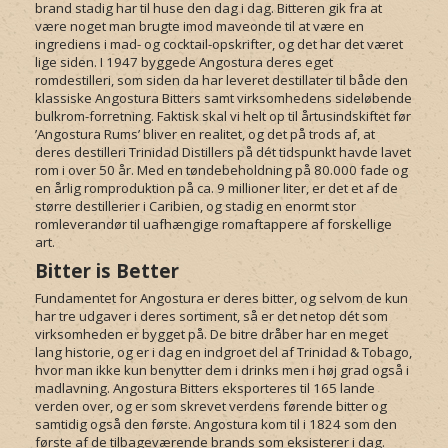
brand stadig har til huse den dag i dag. Bitteren gik fra at
være noget man brugte imod maveonde til at være en
ingrediens i mad- og cocktail-opskrifter, og det har det været
lige siden. I 1947 byggede Angostura deres eget
romdestilleri, som siden da har leveret destillater til både den
klassiske Angostura Bitters samt virksomhedens sideløbende
bulkrom-forretning. Faktisk skal vi helt op til årtusindskiftet før
’Angostura Rums’ bliver en realitet, og det på trods af, at
deres destilleri Trinidad Distillers på dét tidspunkt havde lavet
rom i over 50 år. Med en tøndebeholdning på 80.000 fade og
en årlig romproduktion på ca. 9 millioner liter, er det et af de
større destillerier i Caribien, og stadig en enormt stor
romleverandør til uafhængige romaftappere af forskellige
art.
Bitter is Better
Fundamentet for Angostura er deres bitter, og selvom de kun
har tre udgaver i deres sortiment, så er det netop dét som
virksomheden er bygget på. De bitre dråber har en meget
lang historie, og er i dag en indgroet del af Trinidad & Tobago,
hvor man ikke kun benytter dem i drinks men i høj grad også i
madlavning. Angostura Bitters eksporteres til 165 lande
verden over, og er som skrevet verdens førende bitter og
samtidig også den første. Angostura kom til i 1824 som den
første af de tilbageværende brands som eksisterer i dag.