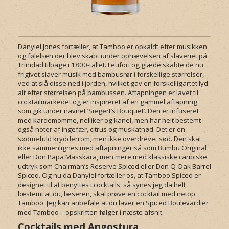
Danyiel Jones fortæller, at Tamboo er opkaldt efter musikken
og følelsen der blev skabt under ophævelsen af slaveriet på
Trinidad tilbage i 1800-tallet. I eufori og glæde skabte de nu
frigivet slaver musik med bambusrør i forskellige størrelser,
ved at slå disse ned i jorden, hvilket gav en forskelligartet lyd
alt efter størrelsen på bambussen. Aftapningen er lavet til
cocktailmarkedet og er inspireret af en gammel aftapning
som gik under navnet ’Siegert’s Bouquet’. Den er infuseret
med kardemomme, nelliker og kanel, men har helt bestemt
også noter af ingefær, citrus og muskatnød. Det er en
sødmefuld krydderrom, men ikke overdrevet sød. Den skal
ikke sammenlignes med aftapninger så som Bumbu Original
eller Don Papa Masskara, men mere med klassiske caribiske
udtryk som Chairman’s Reserve Spiced eller Don Q Oak Barrel
Spiced. Og nu da Danyiel fortæller os, at Tamboo Spiced er
designet til at benyttes i cocktails, så synes jeg da helt
bestemt at du, læseren, skal prøve en cocktail med netop
Tamboo. Jeg kan anbefale at du laver en Spiced Boulevardier
med Tamboo – opskriften følger i næste afsnit.
Cocktails med Angostura