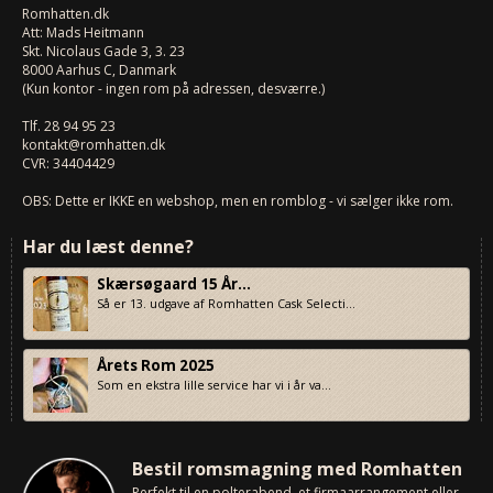
Romhatten
.dk
Att: Mads Heitmann
Skt. Nicolaus Gade 3, 3. 23
8000
Aarhus C, Danmark
(Kun kontor - ingen rom på adressen, desværre.)
Tlf.
28 94 95 23
kontakt@romhatten.dk
CVR: 34404429
OBS: Dette er IKKE en webshop, men en romblog - vi sælger ikke rom.
Har du læst denne?
Skærsøgaard 15 År...
Så er 13. udgave af Romhatten Cask Selecti...
Årets Rom 2025
Som en ekstra lille service har vi i år va...
Bestil romsmagning med Romhatten
Perfekt til en polterabend, et firmaarrangement eller