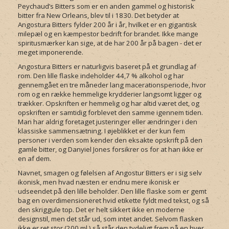
Peychaud’s Bitters som er en anden gammel og historisk
bitter fra New Orleans, blev til i 1830. Det betyder at
Angostura Bitters fylder 200 år i år, hvilket er en gigantisk
milepæl og en kæmpestor bedrift for brandet. Ikke mange
spiritusmærker kan sige, at de har 200 år på bagen - det er
meget imponerende.
Angostura Bitters er naturligvis baseret på et grundlag af
rom. Den lille flaske indeholder 44,7 % alkohol og har
gennemgået en tre måneder lang macerationsperiode, hvor
rom og en række hemmelige krydderier langsomt ligger og
trækker. Opskriften er hemmelig og har altid været det, og
opskriften er samtidig forblevet den samme igennem tiden.
Man har aldrig foretaget justeringer eller ændringer i den
klassiske sammensætning. I øjeblikket er der kun fem
personer i verden som kender den eksakte opskrift på den
gamle bitter, og Danyiel Jones forsikrer os for at han ikke er
en af dem.
Navnet, smagen og følelsen af Angostur Bitters er i sig selv
ikonisk, men hvad næsten er endnu mere ikonisk er
udseendet på den lille beholder. Den lille flaske som er gemt
bag en overdimensioneret hvid etikette fyldt med tekst, og så
den skriggule top. Det er helt sikkert ikke en moderne
designstil, men det står ud, som intet andet. Selvom flasken
ikke er ret stor (200 ml.) så står den tydeligt frem på en hver