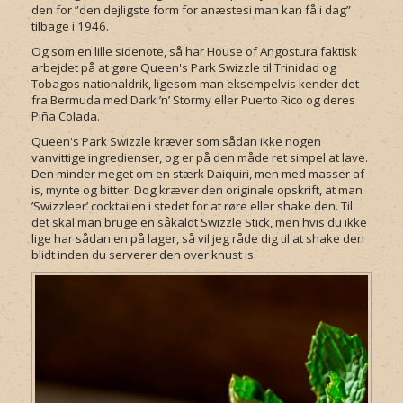
den for ”den dejligste form for anæstesi man kan få i dag”
tilbage i 1946.
Og som en lille sidenote, så har House of Angostura faktisk
arbejdet på at gøre Queen's Park Swizzle til Trinidad og
Tobagos nationaldrik, ligesom man eksempelvis kender det
fra Bermuda med Dark ’n’ Stormy eller Puerto Rico og deres
Piña Colada.
Queen's Park Swizzle kræver som sådan ikke nogen
vanvittige ingredienser, og er på den måde ret simpel at lave.
Den minder meget om en stærk Daiquiri, men med masser af
is, mynte og bitter. Dog kræver den originale opskrift, at man
’Swizzleer’ cocktailen i stedet for at røre eller shake den. Til
det skal man bruge en såkaldt Swizzle Stick, men hvis du ikke
lige har sådan en på lager, så vil jeg råde dig til at shake den
blidt inden du serverer den over knust is.