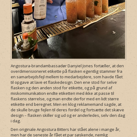
Angostura-brandambassadør Danyiel Jones fortæller, at den
overdimensioneret etikette på flasken egentlig stammer fra
en samarbejdsfejl mellem to medarbejdere, som havde fået
til opgave at lave et flaskedesign. Den ene stod for selve
flasken og den anden stod for etikette, og på grund af
miskommunikation endte etiketten med ikke at passe til
flaskens størrelse, og man endte derfor med en lidt større
etikette end beregnet. Men en klog reklamemand sagde, at
de skulle bruge fejlen til deres fordel og fortsætte det skæve
design – flasken skiller sig ud og er anderledes, selv den dag
i dag.
Den originale Angostura Bitters har stået alene i mange år,
men har de seneste år fået et par søskende, nemlig