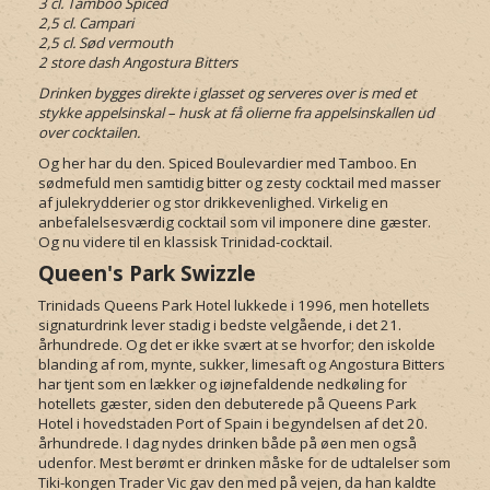
3 cl. Tamboo Spiced
2,5 cl. Campari
2,5 cl. Sød vermouth
2 store dash Angostura Bitters
Drinken bygges direkte i glasset og serveres over is med et
stykke appelsinskal – husk at få olierne fra appelsinskallen ud
over cocktailen.
Og her har du den. Spiced Boulevardier med Tamboo. En
sødmefuld men samtidig bitter og zesty cocktail med masser
af julekrydderier og stor drikkevenlighed. Virkelig en
anbefalelsesværdig cocktail som vil imponere dine gæster.
Og nu videre til en klassisk Trinidad-cocktail.
Queen's Park Swizzle
Trinidads Queens Park Hotel lukkede i 1996, men hotellets
signaturdrink lever stadig i bedste velgående, i det 21.
århundrede. Og det er ikke svært at se hvorfor; den iskolde
blanding af rom, mynte, sukker, limesaft og Angostura Bitters
har tjent som en lækker og iøjnefaldende nedkøling for
hotellets gæster, siden den debuterede på Queens Park
Hotel i hovedstaden Port of Spain i begyndelsen af det 20.
århundrede. I dag nydes drinken både på øen men også
udenfor. Mest berømt er drinken måske for de udtalelser som
Tiki-kongen Trader Vic gav den med på vejen, da han kaldte