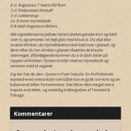
6 cl. Angostura 7 Years Old Rum
3 cl. friskpresset limesaft
3 cl. sukkersirup
Ca. 8 store mynteblade
6-8 dash Angostura Bitters
Alle ingredienserne (pånær bitter) shakes ganske kort og blidt
over is, og serveres i et højt glas med knust is. Du skal ikke
straine drinken, da myntebladene skal med over i glasset, og
først efter du har drinken i glasset tilsættes de knuste
isterninger. Efterfølgende kommer du 6-8 dash bitter på
toppen af drinken. Pyntes til sidst med en myntekvist og
serveres med et sugerør.
Og der har du den. Queen's Park Swizzle. En forfriskende
myntedrevet romcocktail som både har et godt rom-kick og en
balanceret bitter fornemmelse. Det bliver ikke meget mere
tropisk end dette, og samtidig indbegrebet af Trinidad &
Tobago.
Kommentarer