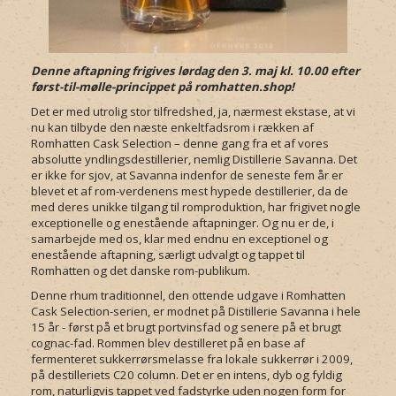
Denne aftapning frigives lørdag den 3. maj kl. 10.00 efter
først-til-mølle-princippet på romhatten.shop!
Det er med utrolig stor tilfredshed, ja, nærmest ekstase, at vi
nu kan tilbyde den næste enkeltfadsrom i rækken af
Romhatten Cask Selection – denne gang fra et af vores
absolutte yndlingsdestillerier, nemlig Distillerie Savanna. Det
er ikke for sjov, at Savanna indenfor de seneste fem år er
blevet et af rom-verdenens mest hypede destillerier, da de
med deres unikke tilgang til romproduktion, har frigivet nogle
exceptionelle og enestående aftapninger. Og nu er de, i
samarbejde med os, klar med endnu en exceptionel og
enestående aftapning, særligt udvalgt og tappet til
Romhatten og det danske rom-publikum.
Denne rhum traditionnel, den ottende udgave i Romhatten
Cask Selection-serien, er modnet på Distillerie Savanna i hele
15 år - først på et brugt portvinsfad og senere på et brugt
cognac-fad. Rommen blev destilleret på en base af
fermenteret sukkerrørsmelasse fra lokale sukkerrør i 2009,
på destilleriets C20 column. Det er en intens, dyb og fyldig
rom, naturligvis tappet ved fadstyrke uden nogen form for