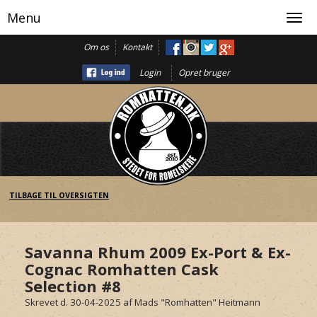
Menu
Toggl
navig
Om os
Kontakt
Login
Opret bruger
TILBAGE TIL OVERSIGTEN
Savanna Rhum 2009 Ex-Port & Ex-
Cognac Romhatten Cask
Selection #8
Skrevet d. 30-04-2025
af
Mads "Romhatten" Heitmann