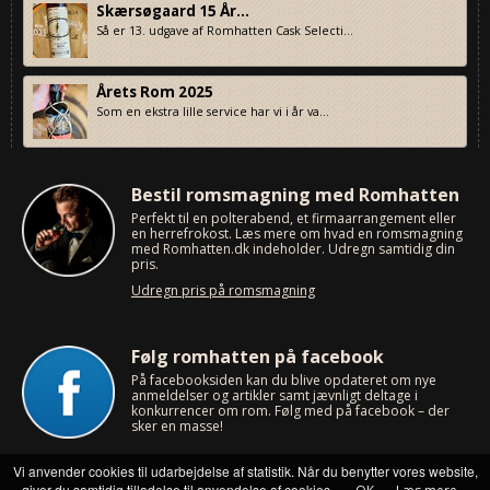
Skærsøgaard 15 År...
Så er 13. udgave af Romhatten Cask Selecti...
Årets Rom 2025
Som en ekstra lille service har vi i år va...
Bestil romsmagning med Romhatten
Perfekt til en polterabend, et firmaarrangement eller
en herrefrokost. Læs mere om hvad en romsmagning
med Romhatten.dk indeholder. Udregn samtidig din
pris.
Udregn pris på romsmagning
Følg romhatten på facebook
På facebooksiden kan du blive opdateret om nye
anmeldelser og artikler samt jævnligt deltage i
konkurrencer om rom. Følg med på facebook – der
sker en masse!
Vi anvender cookies til udarbejdelse af statistik. Når du benytter vores website,
giver du samtidig tilladelse til anvendelse af cookies.