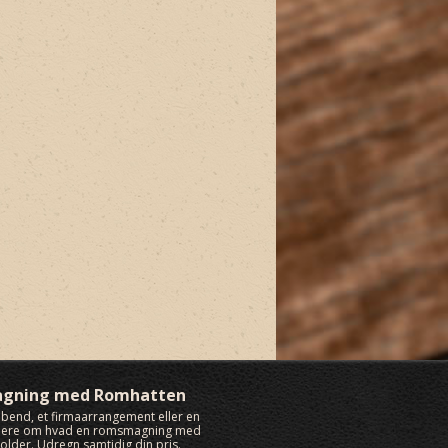
agning med Romhatten
rabend, et firmaarrangement eller en
 mere om hvad en romsmagning med
lder. Udregn samtidig din pris.