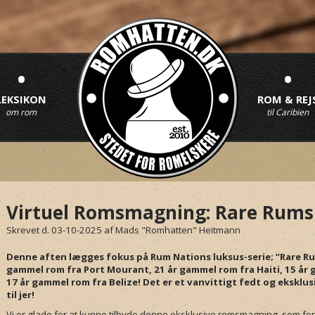
•
•
LEKSIKON
ROM & REJ
om rom
til Caribien
Virtuel Romsmagning: Rare Rums
Skrevet d. 03-10-2025
af
Mads "Romhatten" Heitmann
Denne aften lægges fokus på Rum Nations luksus-serie; ”Rare Rums
gammel rom fra Port Mourant, 21 år gammel rom fra Haiti, 15 år
17 år gammel rom fra Belize! Det er et vanvittigt fedt og ekskl
til jer!
Vi er glade for at kunne tilbyde denne eksklusive romsmagning, som fo