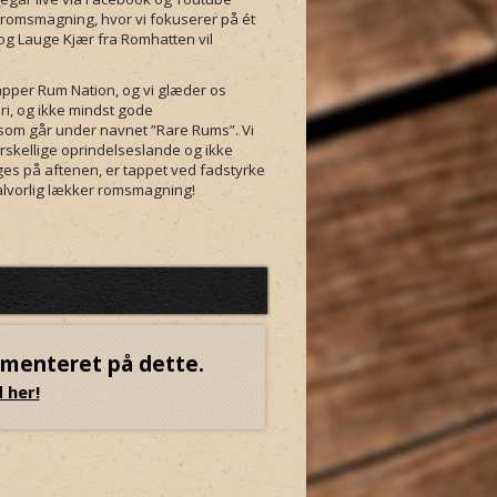
il romsmagning, hvor vi fokuserer på ét
g Lauge Kjær fra Romhatten vil
tapper Rum Nation, og vi glæder os
ri, og ikke mindst gode
som går under navnet ”Rare Rums”. Vi
rskellige oprindelseslande og ikke
es på aftenen, er tappet ved fadstyrke
en alvorlig lækker romsmagning!
mmenteret på dette.
 her!