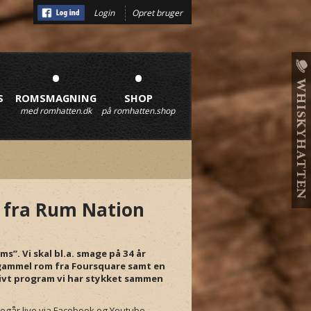
Login
Opret bruger
•
•
S
ROMSMAGNING
SHOP
med romhatten.dk
på romhatten.shop
 fra Rum Nation
”. Vi skal bl.a. smage på 34 år
 gammel rom fra Foursquare samt en
usivt program vi har stykket sammen
regår live via Facebook og Youtube