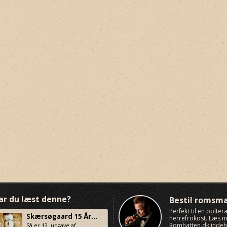
ar du læst denne?
Bestil romsm
Perfekt til en polte
Skærsøgaard 15 År...
herrefrokost. Læs
Romhatten.dk indeho
Så er 13. udgave af