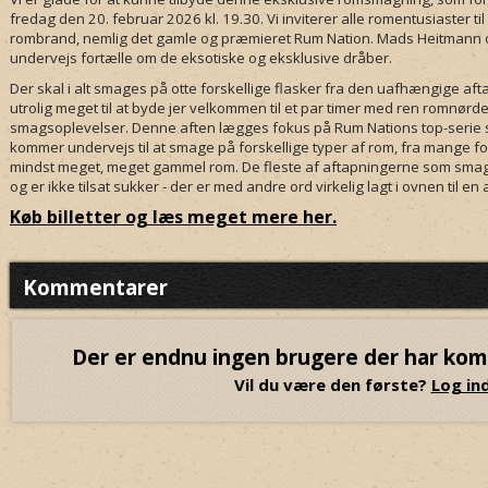
fredag den 20. februar 2026 kl. 19.30. Vi inviterer alle romentusiaster t
rombrand, nemlig det gamle og præmieret Rum Nation. Mads Heitmann o
undervejs fortælle om de eksotiske og eksklusive dråber.
Der skal i alt smages på otte forskellige flasker fra den uafhængige af
utrolig meget til at byde jer velkommen til et par timer med ren romnørde
smagsoplevelser. Denne aften lægges fokus på Rum Nations top-serie 
kommer undervejs til at smage på forskellige typer af rom, fra mange fo
mindst meget, meget gammel rom. De fleste af aftapningerne som smag
og er ikke tilsat sukker - der er med andre ord virkelig lagt i ovnen til 
Køb billetter og læs meget mere her.
Kommentarer
Der er endnu ingen brugere der har ko
Vil du være den første?
Log ind